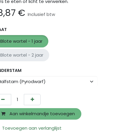
rs te eten of licht te verwerken.
8,87
€
Inclusief btw
AAT
Blote wortel - 1 jaar
Blote wortel - 2 jaar
NDERSTAM
Aan winkelmandje toevoegen
Toevoegen aan verlanglijst