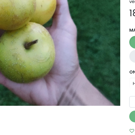
ve
1
M
O