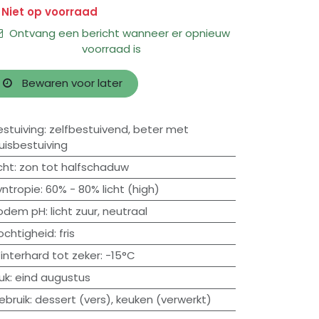
Niet op voorraad
Ontvang een bericht wanneer er opnieuw
voorraad is
Bewaren voor later
estuiving
:
zelfbestuivend
,
beter met
ruisbestuiving
cht
:
zon tot halfschaduw
yntropie
:
60% - 80% licht (high)
odem pH
:
licht zuur
,
neutraal
ochtigheid
:
fris
interhard tot zeker
:
-15°C
uk
:
eind augustus
ebruik
:
dessert (vers)
,
keuken (verwerkt)