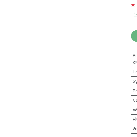
B
k
Li
S
B
V
W
Pl
G