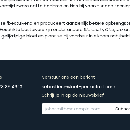
 Vermijd zware natte bodems en kies bij voorkeur een zonnig
els zelfbestuivend en produceert aanzienlijk betere opbrengste
 Geschikte bestuivers zijn onder andere
Shinseiki
,
Chojuro
en 
gelijktijdige bloei en plant ze bij voorkeur in elkaars nabijheid
s
Verstuur ons een bericht
​​​+​3​2​ ​4​7​3​ ​8​5​ ​4​6​ ​1​3
​​​​​​​​​​​​​​​​​​​​​​​​​​​​s​e​b​a​s​t​i​e​n​@​v​l​o​e​t​-​p​e​r​m​a​f​r​u​it​.​c​o​m
Schrijf je in op de nieuwsbrief
Subscr