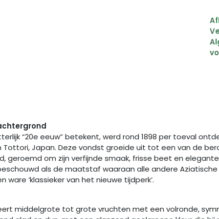
Af
Ve
A
v
achtergrond
 letterlijk “20e eeuw” betekent, werd rond 1898 per toeval ontd
Tottori, Japan. Deze vondst groeide uit tot een van de be
d, geroemd om zijn verfijnde smaak, frisse beet en elegante ui
 beschouwd als de maatstaf waaraan alle andere Aziatisch
ware ‘klassieker van het nieuwe tijdperk’.
uceert middelgrote tot grote vruchten met een volronde, sy