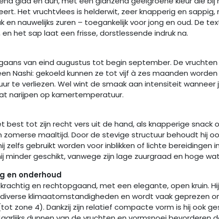
llend glad en dun, met een glanzend geelgroene kleur die bij ri
eert. Het vruchtvlees is helderwit, zeer knapperig en sappig,
en nauwelijks zuren – toegankelijk voor jong en oud. De textu
 en het sap laat een frisse, dorstlessende indruk na.
orgaans van eind augustus tot begin september. De vruchten z
en Nashi: gekoeld kunnen ze tot vijf à zes maanden worde
ur te verliezen. Wel wint de smaak aan intensiteit wanneer 
at narijpen op kamertemperatuur.
het best tot zijn recht vers uit de hand, als knapperige snack 
n zomerse maaltijd. Door de stevige structuur behoudt hij oo
ij zelfs gebruikt worden voor inblikken of lichte bereidingen i
hij minder geschikt, vanwege zijn lage zuurgraad en hoge wa
g en onderhoud
krachtig en rechtopgaand, met een elegante, open kruin. Hij
diverse klimaatomstandigheden en wordt vaak geprezen om
tot zone 4). Dankzij zijn relatief compacte vorm is hij ook ge
. Jaarlijks dunnen van de vruchten en vormsnoei bevorderen 