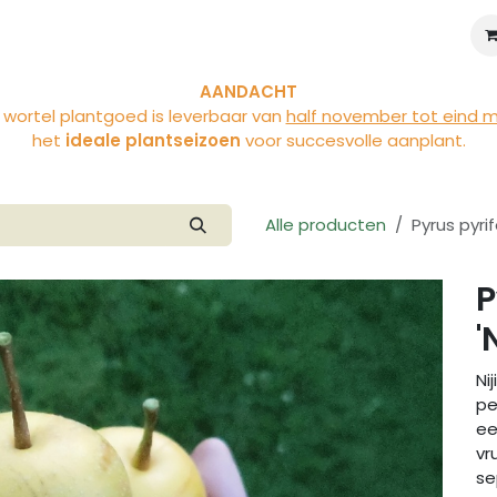
iviteiten
Over Vloet
Blog
AANDACHT
 wortel plantgoed is leverbaar van
half november tot eind 
het
ideale plantseizoen
voor succesvolle aanplant.
Alle producten
Pyrus pyrifo
P
'
Ni
pe
ee
vr
se