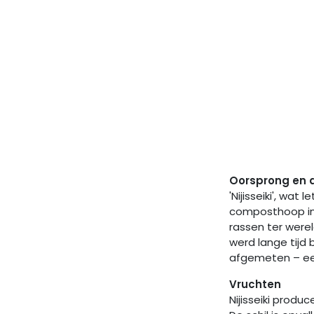
Oorsprong en 
'Nijisseiki', wat
composthoop in 
rassen ter werel
werd lange tijd
afgemeten – een 
Vruchten
Nijisseiki prod