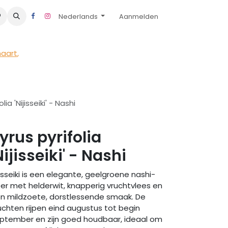
Nederlands
Aanmelden
maart
,
lia 'Nijisseiki' - Nashi
yrus pyrifolia
Nijisseiki' - Nashi
jisseiki is een elegante, geelgroene nashi-
er met helderwit, knapperig vruchtvlees en
n mildzoete, dorstlessende smaak. De
uchten rijpen eind augustus tot begin
ptember en zijn goed houdbaar, ideaal om