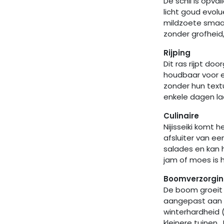
De schil is opva
licht goud evolu
mildzoete smaak 
zonder grofheid,
Rijping
Dit ras rijpt do
houdbaar voor e
zonder hun textu
enkele dagen la
Culinaire
Nijisseiki komt 
afsluiter van ee
salades en kan h
jam of moes is 
Boomverzorgin
De boom groeit 
aangepast aan 
winterhardheid (
kleinere tuinen