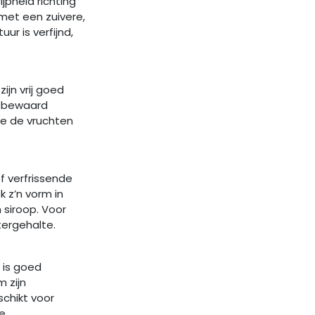
jpheid richting
 met een zuivere,
ur is verfijnd,
ijn vrij goed
n bewaard
je de vruchten
of verfrissende
k z’n vorm in
n siroop. Voor
tergehalte.
 is goed
 zijn
schikt voor
de