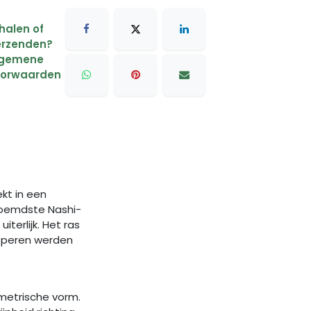
halen of
rzenden?
lgemene
oorwaarden
ekt in een
roemdste Nashi-
terlijk. Het ras
e peren werden
mmetrische vorm.