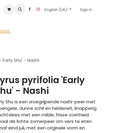
English (UK)
Sign in
maart
,
 'Early Shu' - Nashi
yrus pyrifolia 'Early
hu' - Nashi
rly Shu is een vroegrijpende nashi-peer met
oengele, dunne schil en helderwit, knapperig
uchtvlees met een milde, frisse zoetheid.
eaal als lichte zomerpeer om vers te eten
naf eind juli, met een originele vorm en