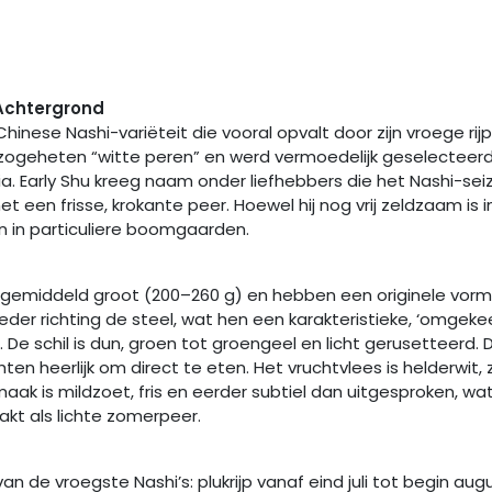
Achtergrond
Chinese Nashi-variëteit die vooral opvalt door zijn vroege rijp
zogeheten “witte peren” en werd vermoedelijk geselecteerd 
lia. Early Shu kreeg naam onder liefhebbers die het Nashi-se
t een frisse, krokante peer. Hoewel hij nog vrij zeldzaam is in
n in particuliere boomgaarden.
n gemiddeld groot (200–260 g) en hebben een originele vorm
der richting de steel, wat hen een karakteristieke, ‘omgeke
t. De schil is dun, groen tot groengeel en licht gerusetteerd.
chten heerlijk om direct te eten. Het vruchtvlees is helderwit,
aak is mildzoet, fris en eerder subtiel dan uitgesproken, w
akt als lichte zomerpeer.
 van de vroegste Nashi’s: plukrijp vanaf eind juli tot begin a