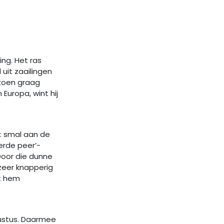
ing. Het ras
uit zaailingen
izoen graag
 Europa, wint hij
: smal aan de
erde peer’-
 Door die dunne
 zeer knapperig
at hem
ugustus. Daarmee