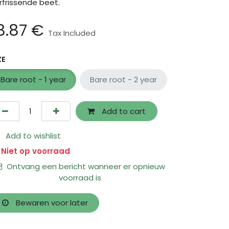
rfrissende beet.
8.87
€
Tax Included
ZE
Bare root - 1 year
Bare root - 2 year
Add to cart
Add to wishlist
Niet op voorraad
Ontvang een bericht wanneer er opnieuw
voorraad is
Bewaren voor later