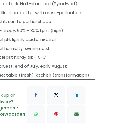
ootstock
:
Half-standard (Pyrodwarf)
llination
:
better with cross-pollination
ght
:
sun to partial shade
yntropy
:
60% - 80% light (high)
il pH
:
lightly acidic
,
neutral
oil humidity
:
semi-moist
 least hardy till
:
-15°C
arvest
:
end of July
,
early August
se
:
table (fresh)
,
kitchen (transformation)
ck up or
livery?
lgemene
oorwaarden