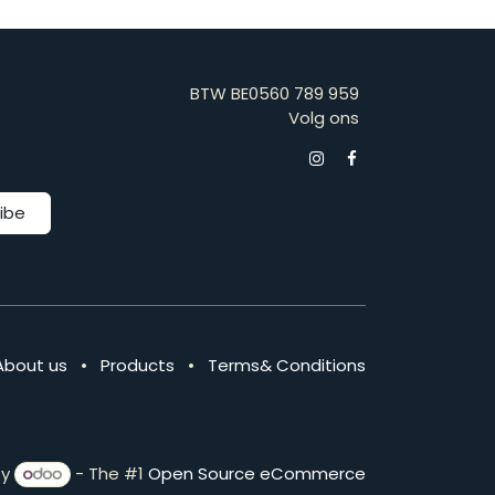
BTW BE0560 789 959
Volg ons
ibe
About us
•
Products
•
Terms& Conditions
by
- The #1
Open Source eCommerce