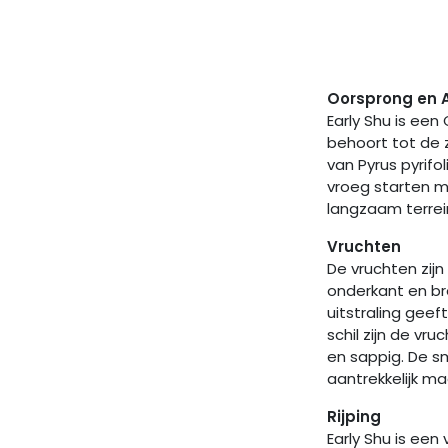
Oorsprong en 
Early Shu is een 
behoort tot de 
van Pyrus pyrifo
vroeg starten me
langzaam terrei
Vruchten
De vruchten zij
onderkant en bre
uitstraling geef
schil zijn de vru
en sappig. De sm
aantrekkelijk ma
Rijping
Early Shu is een