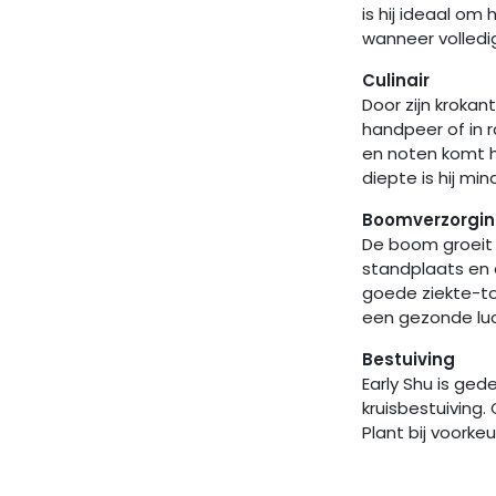
is hij ideaal om
wanneer volledi
Culinair
Door zijn krokan
handpeer of in 
en noten komt h
diepte is hij mi
Boomverzorgin
De boom groeit 
standplaats en 
goede ziekte-to
een gezonde luc
Bestuiving
Early Shu is ge
kruisbestuiving.
Plant bij voork