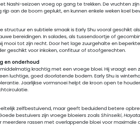
 het Nashi-seizoen vroeg op gang te trekken. De vruchten zijn
g rijp aan de boom geplukt, en kunnen enkele weken koel b
te structuur en subtiele smaak is Early Shu vooral geschikt al
rauwe bereidingen. In salades, als tussendoortje of gecomb
ij mooi tot zijn recht. Door het lage zuurgehalte en beperk
nder geschikt voor inkoken, confituur of stoofgerechten.
g en onderhoud
middelmatig krachtig met een vroege bloei. Hij vraagt een 
een luchtige, goed doorlatende bodem. Early Shu is winterh
lerantie. Jaarlijkse vormsnoei helpt de kroon open te houde
htcirculatie.
deeltelijk zelfbestuivend, maar geeft beduidend betere opb
 Goede bestuivers zijn vroege bloeiers zoals
Shinseiki
,
Hayat
eur meerdere rassen met overlappende bloei voor maximale 