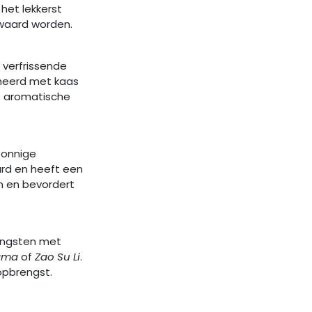
 het lekkerst
ewaard worden.
s verfrissende
ineerd met kaas
te aromatische
zonnige
ard en heeft een
n en bevordert
rengsten met
ama
of
Zao Su Li
.
opbrengst.