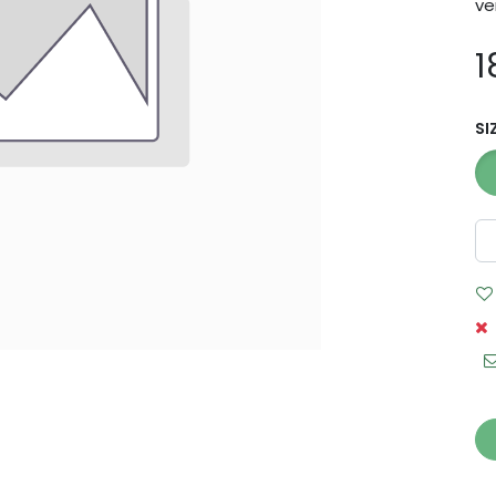
ve
1
SI