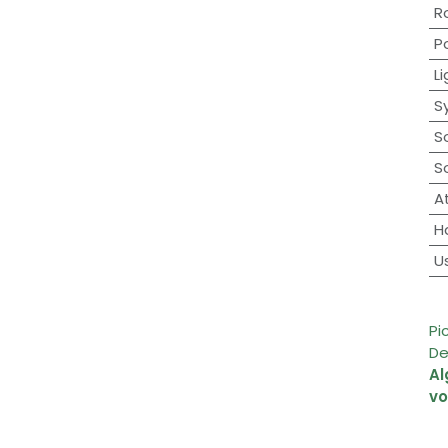
R
Po
Li
S
So
S
At
H
U
Pi
De
A
v