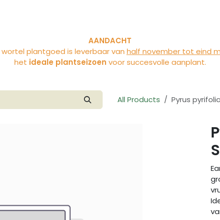
vities
About Vloet
Blog
AANDACHT
 wortel plantgoed is leverbaar van
half november tot eind 
het
ideale plantseizoen
voor succesvolle aanplant.
All Products
Pyrus pyrifolia
P
S
Ea
gr
vr
Id
va