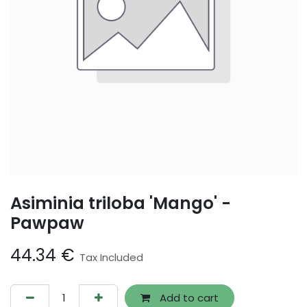
Asiminia triloba 'Mango' -
Pawpaw
44.34
€
Tax Included
Add to cart