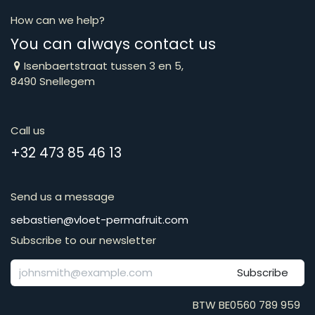
How can we help?
You can always contact us
Isenbaertstraat tussen 3 en 5,
8490 Snellegem
Call us
​​​​​​​​​​​​​​​​​​​​​​​+​3​2​ ​4​7​3​ ​8​5​ ​4​6​ ​1​3
Send us a message
​​​​​​​​​​​​​​​​​​​​​​​​​​​​s​e​b​a​s​t​i​e​n​@​v​l​o​e​t​-​p​e​r​m​a​f​r​u​it​.​c​o​m
Subscribe to our newsletter
Subscribe
BTW BE0560 789 959