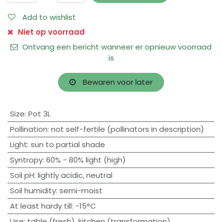
Add to wishlist
Niet op voorraad
Ontvang een bericht wanneer er opnieuw voorraad
is
Bewaren voor later
Size
:
Pot 3L
Pollination
:
not self-fertile (pollinators in description)
Light
:
sun to partial shade
Syntropy
:
60% - 80% light (high)
Soil pH
:
lightly acidic
,
neutral
Soil humidity
:
semi-moist
At least hardy till
:
-15°C
Use
:
table (fresh)
,
kitchen (transformation)