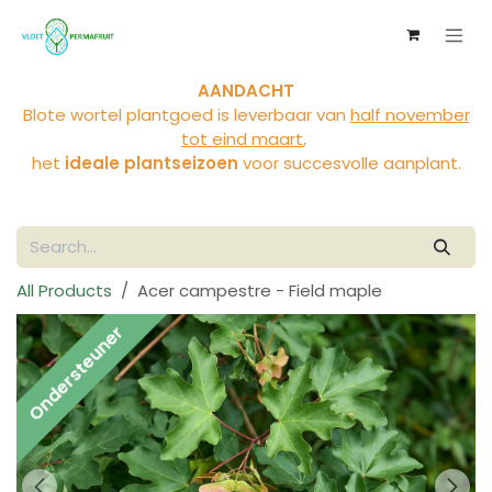
Skip to Content
AANDACHT
Blote wortel plantgoed is leverbaar van
half november
tot eind maart
,
het
ideale plantseizoen
voor succesvolle aanplant.
All Products
Acer campestre - Field maple
Ondersteuner