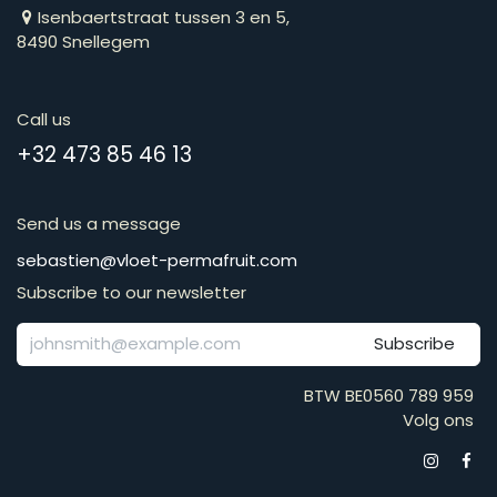
Isenbaertstraat tussen 3 en 5,
8490 Snellegem
Call us
​​​​​​​​​​​​​​​​​​​​​​​+​3​2​ ​4​7​3​ ​8​5​ ​4​6​ ​1​3
Send us a message
​​​​​​​​​​​​​​​​​​​​​​​​​​​​s​e​b​a​s​t​i​e​n​@​v​l​o​e​t​-​p​e​r​m​a​f​r​u​it​.​c​o​m
Subscribe to our newsletter
Subscribe
BTW BE0560 789 959
Volg ons