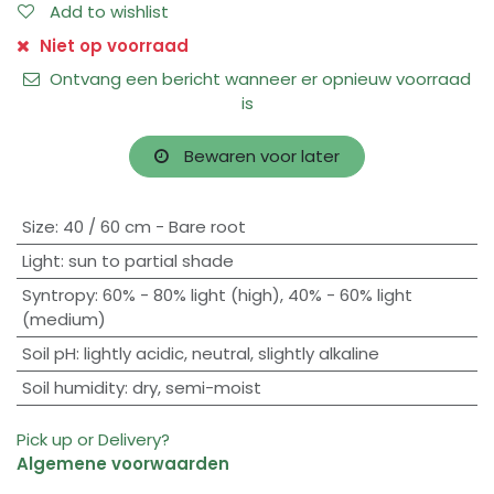
Add to wishlist
Niet op voorraad
Ontvang een bericht wanneer er opnieuw voorraad
is
Bewaren voor later
Size
:
40 / 60 cm - Bare root
Light
:
sun to partial shade
Syntropy
:
60% - 80% light (high)
,
40% - 60% light
(medium)
Soil pH
:
lightly acidic
,
neutral
,
slightly alkaline
Soil humidity
:
dry
,
semi-moist
Pick up or Delivery?
Algemene voorwaarden