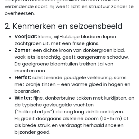
verbindende soort: hij weeft licht en structuur zonder te
overheersen.
2. Kenmerken en seizoensbeeld
Voorjaar:
kleine, vijf-lobbige bladeren lopen
zachtgroen uit, met een frisse glans.
Zomer:
een dichte kroon van donkergroen blad,
vaak iets leerachtig, geeft aangename schaduw.
De geelgroene bloemtuilen trekken tal van
insecten aan.
Herfst:
schitterende goudgele verkleuring, soms
met oranje tinten – een warme gloed in hagen en
bosranden.
Winter:
fijne, donkerbruine takken met kurklijsten, en
de typische gevleugelde vruchten
(“helikoptertjes”) die nog lang zichtbaar blijven.
Hij groeit doorgaans als kleine boom (10–15 m) of
als brede struik, en verdraagt herhaald snoeien
bijzonder goed.