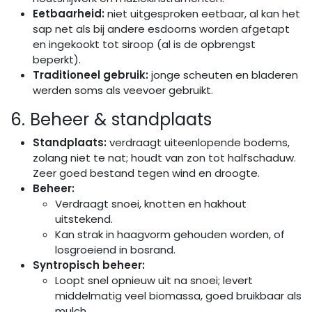
Eetbaarheid:
niet uitgesproken eetbaar, al kan het
sap net als bij andere esdoorns worden afgetapt
en ingekookt tot siroop (al is de opbrengst
beperkt).
Traditioneel gebruik:
jonge scheuten en bladeren
werden soms als veevoer gebruikt.
6. Beheer & standplaats
Standplaats:
verdraagt uiteenlopende bodems,
zolang niet te nat; houdt van zon tot halfschaduw.
Zeer goed bestand tegen wind en droogte.
Beheer:
Verdraagt snoei, knotten en hakhout
uitstekend.
Kan strak in haagvorm gehouden worden, of
losgroeiend in bosrand.
Syntropisch beheer:
Loopt snel opnieuw uit na snoei; levert
middelmatig veel biomassa, goed bruikbaar als
mulch.