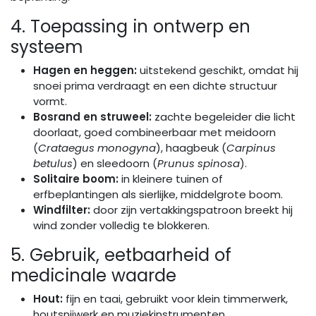
4. Toepassing in ontwerp en
systeem
Hagen en heggen:
uitstekend geschikt, omdat hij
snoei prima verdraagt en een dichte structuur
vormt.
Bosrand en struweel:
zachte begeleider die licht
doorlaat, goed combineerbaar met meidoorn
(
Crataegus monogyna
), haagbeuk (
Carpinus
betulus
) en sleedoorn (
Prunus spinosa
).
Solitaire boom:
in kleinere tuinen of
erfbeplantingen als sierlijke, middelgrote boom.
Windfilter:
door zijn vertakkingspatroon breekt hij
wind zonder volledig te blokkeren.
5. Gebruik, eetbaarheid of
medicinale waarde
Hout:
fijn en taai, gebruikt voor klein timmerwerk,
houtsnijwerk en muziekinstrumenten.