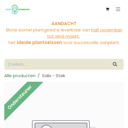
Overslaan naar inhoud
AANDACHT
Blote wortel plantgoed is leverbaar van
half november
tot eind maart
,
het
ideale plantseizoen
voor succesvolle aanplant.
Alle producten
Salix - Stek
Ondersteuner