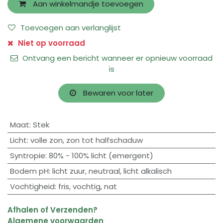
Aan winkelmandje toevoegen
Toevoegen aan verlanglijst
Niet op voorraad
Ontvang een bericht wanneer er opnieuw voorraad
is
Bewaren voor later
Maat
:
Stek
Licht
:
volle zon
,
zon tot halfschaduw
Syntropie
:
80% - 100% licht (emergent)
Bodem pH
:
licht zuur
,
neutraal
,
licht alkalisch
Vochtigheid
:
fris
,
vochtig
,
nat
Afhalen of Verzenden?
Algemene voorwaarden