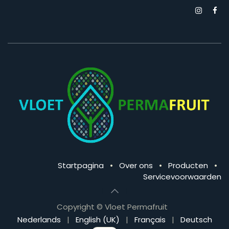
Startpagina
•
Over ons
•
Producten
•
Servicevoorwaarden
Copyright © Vloet Permafruit
Nederlands
|
English (UK)
|
Français
|
Deutsch