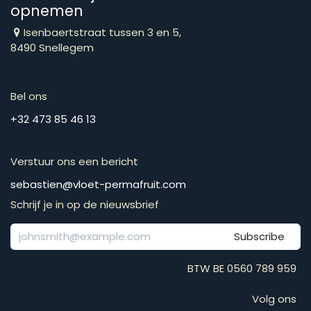
opnemen
Isenbaertstraat tussen 3 en 5,
8490 Snellegem
Bel ons
​​​​​​​​​​​​​​​​​​​​​​​+​3​2​ ​4​7​3​ ​8​5​ ​4​6​ ​1​3
Verstuur ons een bericht
​​​​​​​​​​​​​​​​​​​​​​​​​​​​s​e​b​a​s​t​i​e​n​@​v​l​o​e​t​-​p​e​r​m​a​f​r​u​it​.​c​o​m
Schrijf je in op de nieuwsbrief
Subscribe
BTW BE 0560 789 959
Volg ons