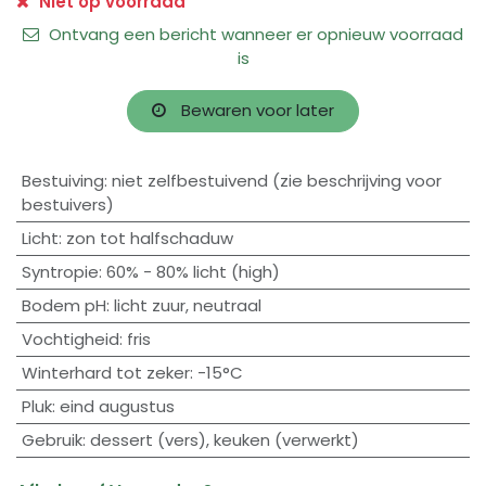
Niet op voorraad
Ontvang een bericht wanneer er opnieuw voorraad
is
Bewaren voor later
Bestuiving
:
niet zelfbestuivend (zie beschrijving voor
bestuivers)
Licht
:
zon tot halfschaduw
Syntropie
:
60% - 80% licht (high)
Bodem pH
:
licht zuur
,
neutraal
Vochtigheid
:
fris
Winterhard tot zeker
:
-15°C
Pluk
:
eind augustus
Gebruik
:
dessert (vers)
,
keuken (verwerkt)