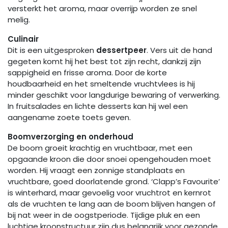
versterkt het aroma, maar overrijp worden ze snel
melig.
Culinair
Dit is een uitgesproken
dessertpeer
. Vers uit de hand
gegeten komt hij het best tot zijn recht, dankzij zijn
sappigheid en frisse aroma. Door de korte
houdbaarheid en het smeltende vruchtvlees is hij
minder geschikt voor langdurige bewaring of verwerking.
In fruitsalades en lichte desserts kan hij wel een
aangename zoete toets geven.
Boomverzorging en onderhoud
De boom groeit krachtig en vruchtbaar, met een
opgaande kroon die door snoei opengehouden moet
worden. Hij vraagt een zonnige standplaats en
vruchtbare, goed doorlatende grond. ‘Clapp’s Favourite’
is winterhard, maar gevoelig voor vruchtrot en kernrot
als de vruchten te lang aan de boom blijven hangen of
bij nat weer in de oogstperiode. Tijdige pluk en een
luchtige kroonstructuur zijn dus belangrijk voor gezonde