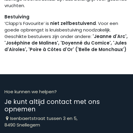
vruchten.
Bestuiving
‘Clapp’s Favourite’ is
niet zelfbestuivend
. Voor een
goede opbrengst is kruisbestuiving noodzakelijk.
Geschikte bestuivers zijn onder andere:
'Jeanne d'Arc',
'Joséphine de Malines', 'Doyenné du Comice', 'Jules
d'Airoles', 'Poire à Côtes d'Or' ('Belle de Monchaux')
Hoe kunnen we helpen?
Je kunt altijd contact met ons
opnemen
Isenbaertstraat tussen 3 en 5,
8490 Snellegem