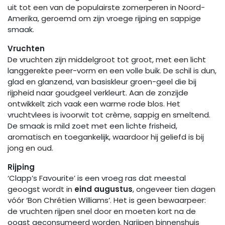
uit tot een van de populairste zomerperen in Noord-
Amerika, geroemd om zijn vroege rijping en sappige
smaak.
Vruchten
De vruchten zijn middelgroot tot groot, met een licht
langgerekte peer-vorm en een volle buik. De schil is dun,
glad en glanzend, van basiskleur groen-geel die bij
rijpheid naar goudgeel verkleurt. Aan de zonzijde
ontwikkelt zich vaak een warme rode blos. Het
vruchtvlees is ivoorwit tot crème, sappig en smeltend.
De smaak is mild zoet met een lichte frisheid,
aromatisch en toegankelijk, waardoor hij geliefd is bij
jong en oud.
Rijping
‘Clapp’s Favourite’ is een vroeg ras dat meestal
geoogst wordt in
eind augustus
, ongeveer tien dagen
vóór ‘Bon Chrétien Williams’. Het is geen bewaarpeer:
de vruchten rijpen snel door en moeten kort na de
oogst geconsumeerd worden. Narijpen binnenshuis