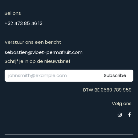
Bel ons
​​​​​​​​​​​​​​​​​​​​​​​+​3​2​ ​4​7​3​ ​8​5​ ​4​6​ ​1​3
Verstuur ons een bericht
​​​​​​​​​​​​​​​​​​​​​​​​​​​​s​e​b​a​s​t​i​e​n​@​v​l​o​e​t​-​p​e​r​m​a​f​r​u​it​.​c​o​m
Schrijf je in op de nieuwsbrief
Subscribe
BTW BE 0560 789 959
Volg ons