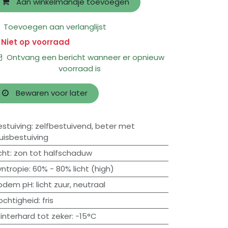
Aan winkelmandje toevoegen
Toevoegen aan verlanglijst
Niet op voorraad
Ontvang een bericht wanneer er opnieuw
voorraad is
Bewaren voor later
estuiving
:
zelfbestuivend
,
beter met
ruisbestuiving
cht
:
zon tot halfschaduw
yntropie
:
60% - 80% licht (high)
odem pH
:
licht zuur
,
neutraal
ochtigheid
:
fris
interhard tot zeker
:
-15°C