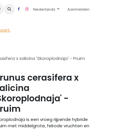
Nederlands
Aanmelden
maart
,
asifera x salicina 'Skoroplodnaja' - Pruim
runus cerasifera x
alicina
Skoroplodnaja' -
ruim
oroplodnaja is een vroeg rijpende hybride
uim met middelgrote, felrode vruchten en