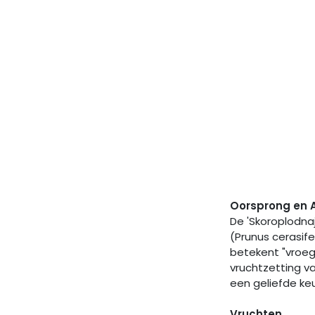
Oorsprong en 
De 'Skoroplodnaj
(Prunus cerasif
betekent "vroeg 
vruchtzetting va
een geliefde ke
Vruchten