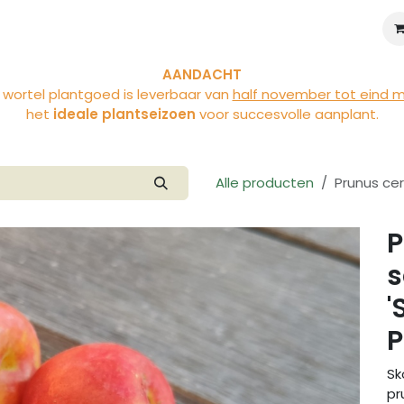
iviteiten
Over Vloet
Blog
AANDACHT
 wortel plantgoed is leverbaar van
half november tot eind 
het
ideale plantseizoen
voor succesvolle aanplant.
Alle producten
Prunus cer
P
s
'
P
Sk
pr