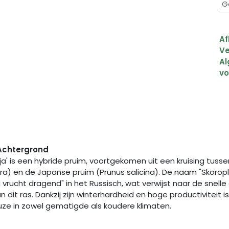
G
Af
Ve
A
v
Achtergrond
a' is een hybride pruim, voortgekomen uit een kruising tuss
era) en de Japanse pruim (Prunus salicina). De naam "Skorop
vrucht dragend" in het Russisch, wat verwijst naar de snelle
n dit ras. Dankzij zijn winterhardheid en hoge productiviteit 
uze in zowel gematigde als koudere klimaten.