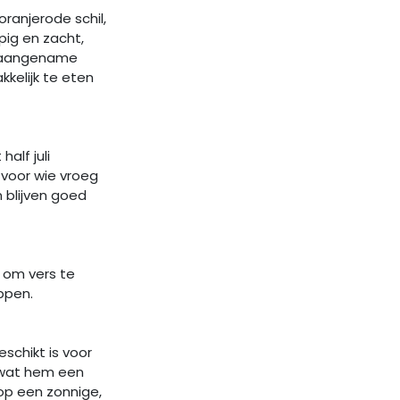
ranjerode schil,
pig en zacht,
en aangename
kkelijk te eten
alf juli
 voor wie vroeg
n blijven goed
k om vers te
ppen.
schikt is voor
, wat hem een
op een zonnige,