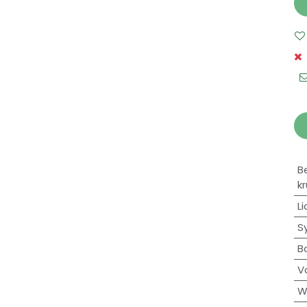
B
k
Li
S
B
V
W