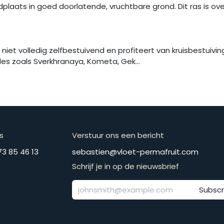
plaats in goed doorlatende, vruchtbare grond. Dit ras is o
 niet volledig zelfbestuivend en profiteert van kruisbestuiv
es zoals Sverkhranaya, Kometa, Gek...
s
Verstuur ons een bericht
​​​+​3​2​ ​4​7​3​ ​8​5​ ​4​6​ ​1​3
​​​​​​​​​​​​​​​​​​​​​​​​​​​​s​e​b​a​s​t​i​e​n​@​v​l​o​e​t​-​p​e​r​m​a​f​r​u​it​.​c​o​m
Schrijf je in op de nieuwsbrief
Subscr