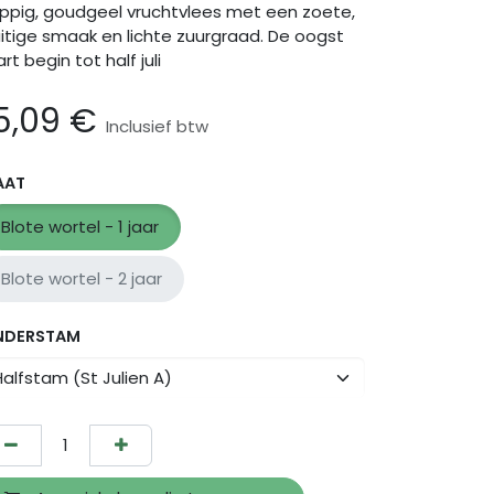
ppig, goudgeel vruchtvlees met een zoete,
uitige smaak en lichte zuurgraad. De oogst
art begin tot half juli
5,09
€
Inclusief btw
AAT
Blote wortel - 1 jaar
Blote wortel - 2 jaar
NDERSTAM