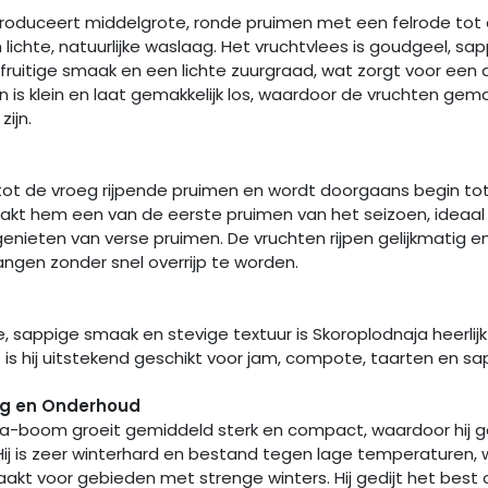
roduceert middelgrote, ronde pruimen met een felrode tot o
ichte, natuurlijke waslaag. Het vruchtvlees is goudgeel, sap
fruitige smaak en een lichte zuurgraad, wat zorgt voor e
en is klein en laat gemakkelijk los, waardoor de vruchten gema
zijn.
tot de vroeg rijpende pruimen en wordt doorgaans begin tot h
akt hem een van de eerste pruimen van het seizoen, ideaal
genieten van verse pruimen. De vruchten rijpen gelijkmatig e
gen zonder snel overrijp te worden.
te, sappige smaak en stevige textuur is Skoroplodnaja heerlij
 is hij uitstekend geschikt voor jam, compote, taarten en sa
g en Onderhoud
a-boom groeit gemiddeld sterk en compact, waardoor hij ge
. Hij is zeer winterhard en bestand tegen lage temperaturen
kt voor gebieden met strenge winters. Hij gedijt het best 