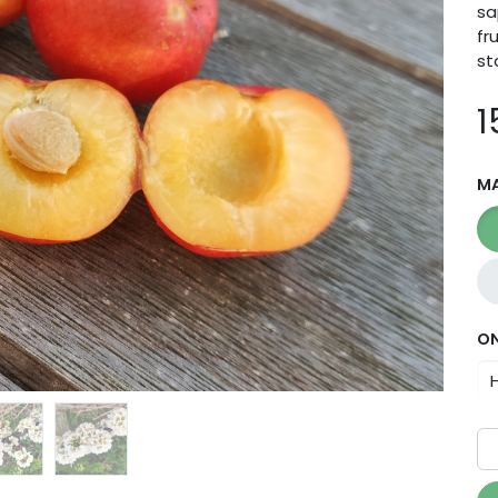
sa
fr
st
1
M
O