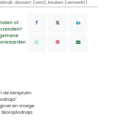
ebruik
:
dessert (vers)
,
keuken (verwerkt)
halen of
rzenden?
lgemene
oorwaarden
en de kerspruim
lodnaja"
 groei en vroege
is Skoroplodnaja