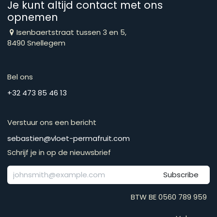
Je kunt altijd contact met ons
opnemen
Isenbaertstraat tussen 3 en 5,
8490 Snellegem
Bel ons
​​​​​​​​​​​​​​​​​​​​​​​+​3​2​ ​4​7​3​ ​8​5​ ​4​6​ ​1​3
Verstuur ons een bericht
​​​​​​​​​​​​​​​​​​​​​​​​​​​​s​e​b​a​s​t​i​e​n​@​v​l​o​e​t​-​p​e​r​m​a​f​r​u​it​.​c​o​m
Schrijf je in op de nieuwsbrief
Subscribe
BTW BE 0560 789 959