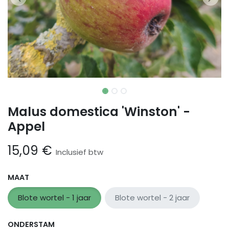
Malus domestica 'Winston' -
Appel
15,09
€
Inclusief btw
MAAT
Blote wortel - 1 jaar
Blote wortel - 2 jaar
ONDERSTAM