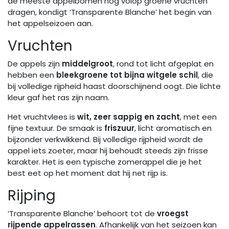
de meeste appelbomen nog volop groene vruchten
dragen, kondigt ‘Transparente Blanche’ het begin van
het appelseizoen aan.
Vruchten
De appels zijn
middelgroot
, rond tot licht afgeplat en
hebben een
bleekgroene tot bijna witgele schil
, die
bij volledige rijpheid haast doorschijnend oogt. Die lichte
kleur gaf het ras zijn naam.
Het vruchtvlees is
wit, zeer sappig en zacht
, met een
fijne textuur. De smaak is
friszuur
, licht aromatisch en
bijzonder verkwikkend. Bij volledige rijpheid wordt de
appel iets zoeter, maar hij behoudt steeds zijn frisse
karakter. Het is een typische zomerappel die je het
best eet op het moment dat hij net rijp is.
Rijping
‘Transparente Blanche’ behoort tot de
vroegst
rijpende appelrassen
. Afhankelijk van het seizoen kan