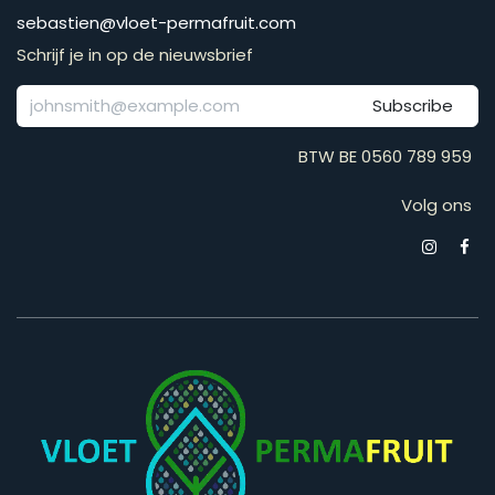
​​​​​​​​​​​​​​​​​​​​​​​​​​​​s​e​b​a​s​t​i​e​n​@​v​l​o​e​t​-​p​e​r​m​a​f​r​u​it​.​c​o​m
Schrijf je in op de nieuwsbrief
Subscribe
BTW BE 0560 789 959
Volg ons