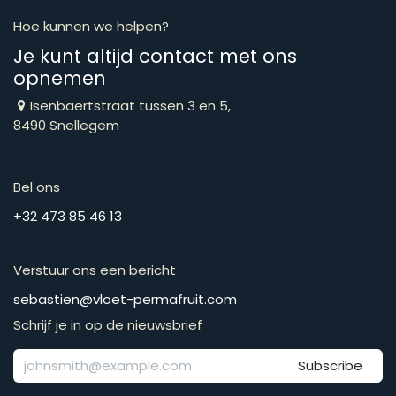
Hoe kunnen we helpen?
Je kunt altijd contact met ons
opnemen
Isenbaertstraat tussen 3 en 5,
8490 Snellegem
Bel ons
​​​​​​​​​​​​​​​​​​​​​​​+​3​2​ ​4​7​3​ ​8​5​ ​4​6​ ​1​3
Verstuur ons een bericht
​​​​​​​​​​​​​​​​​​​​​​​​​​​​s​e​b​a​s​t​i​e​n​@​v​l​o​e​t​-​p​e​r​m​a​f​r​u​it​.​c​o​m
Schrijf je in op de nieuwsbrief
Subscribe