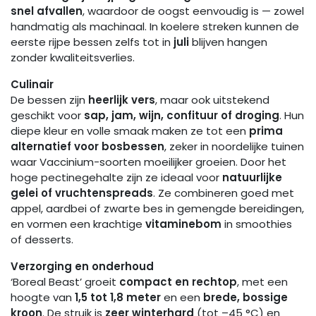
snel afvallen
, waardoor de oogst eenvoudig is — zowel
handmatig als machinaal. In koelere streken kunnen de
eerste rijpe bessen zelfs tot in
juli
blijven hangen
zonder kwaliteitsverlies.
Culinair
De bessen zijn
heerlijk vers
, maar ook uitstekend
geschikt voor
sap, jam, wijn, confituur of droging
. Hun
diepe kleur en volle smaak maken ze tot een
prima
alternatief voor bosbessen
, zeker in noordelijke tuinen
waar Vaccinium-soorten moeilijker groeien. Door het
hoge pectinegehalte zijn ze ideaal voor
natuurlijke
gelei of vruchtenspreads
. Ze combineren goed met
appel, aardbei of zwarte bes in gemengde bereidingen,
en vormen een krachtige
vitaminebom
in smoothies
of desserts.
Verzorging en onderhoud
‘Boreal Beast’ groeit
compact en rechtop
, met een
hoogte van
1,5 tot 1,8 meter
en een
brede, bossige
kroon
. De struik is
zeer winterhard
(tot –45 °C) en