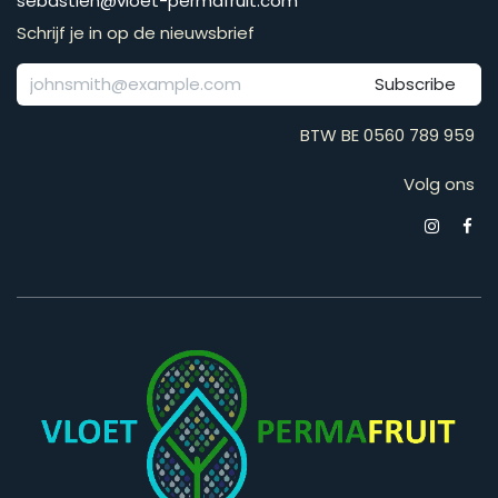
​​​​​​​​​​​​​​​​​​​​​​​​​​​​s​e​b​a​s​t​i​e​n​@​v​l​o​e​t​-​p​e​r​m​a​f​r​u​it​.​c​o​m
Schrijf je in op de nieuwsbrief
Subscribe
BTW BE 0560 789 959
Volg ons