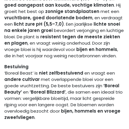
goed aangepast aan koude, vochtige klimaten
. Hij
groeit het best op
zonnige standplaatsen
met een
vruchtbare, goed doorlatende bodem
, en verdraagt
een
licht zure pH (5,5–7,0)
. Een jaarlijkse
lichte snoei
na enkele jaren groei
bevordert verjonging en luchtige
bloei. De plant is
resistent tegen de meeste ziekten
en plagen
, en vraagt weinig onderhoud. Door zijn
vroege bloei is hij waardevol voor
bijen en hommels
,
die in het voorjaar nog weinig nectarbronnen vinden.
Bestuiving
‘Boreal Beast’ is
niet zelfbestuivend
en vraagt een
andere cultivar
met overlappende bloei voor een
goede vruchtzetting. De beste bestuivers zijn
‘Boreal
Beauty’
en
‘Boreal Blizzard’
, die samen een ideaal trio
vormen: vergelijkbare bloeitijd, maar licht gespreide
rijping voor een langere oogst. De bloemen worden
overvloedig bezocht door
bijen, hommels en vroege
zweefvliegen
.