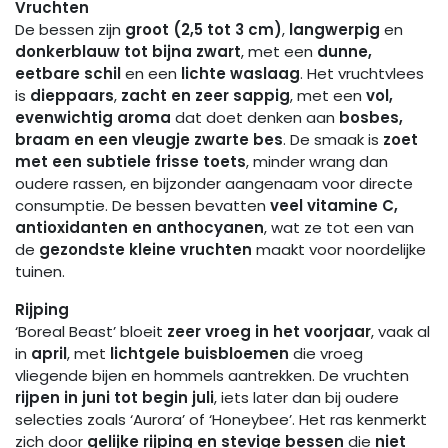
Vruchten
De bessen zijn
groot (2,5 tot 3 cm)
,
langwerpig
en
donkerblauw tot bijna zwart
, met een
dunne,
eetbare schil
en een
lichte waslaag
. Het vruchtvlees
is
dieppaars
,
zacht en zeer sappig
, met een
vol,
evenwichtig aroma
dat doet denken aan
bosbes,
braam en een vleugje zwarte bes
. De smaak is
zoet
met een subtiele frisse toets
, minder wrang dan
oudere rassen, en bijzonder aangenaam voor directe
consumptie. De bessen bevatten
veel vitamine C,
antioxidanten en anthocyanen
, wat ze tot een van
de
gezondste kleine vruchten
maakt voor noordelijke
tuinen.
Rijping
‘Boreal Beast’ bloeit
zeer vroeg in het voorjaar
, vaak al
in
april
, met
lichtgele buisbloemen
die vroeg
vliegende bijen en hommels aantrekken. De vruchten
rijpen in juni tot begin juli
, iets later dan bij oudere
selecties zoals ‘Aurora’ of ‘Honeybee’. Het ras kenmerkt
zich door
gelijke rijping en stevige bessen
die
niet