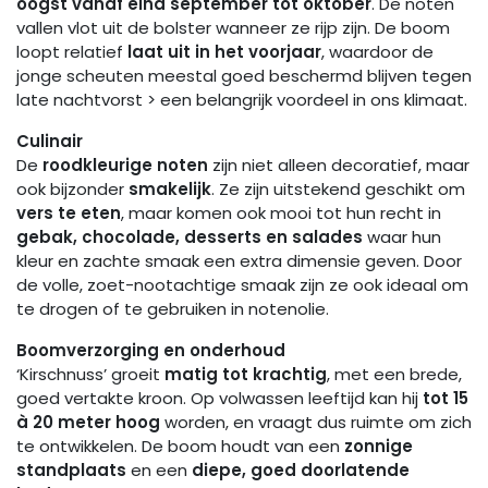
oogst vanaf eind september tot oktober
. De noten
vallen vlot uit de bolster wanneer ze rijp zijn. De boom
loopt relatief
laat uit in het voorjaar
, waardoor de
jonge scheuten meestal goed beschermd blijven tegen
late nachtvorst > een belangrijk voordeel in ons klimaat.
Culinair
De
roodkleurige noten
zijn niet alleen decoratief, maar
ook bijzonder
smakelijk
. Ze zijn uitstekend geschikt om
vers te eten
, maar komen ook mooi tot hun recht in
gebak, chocolade, desserts en salades
waar hun
kleur en zachte smaak een extra dimensie geven. Door
de volle, zoet-nootachtige smaak zijn ze ook ideaal om
te drogen of te gebruiken in notenolie.
Boomverzorging en onderhoud
‘Kirschnuss’ groeit
matig tot krachtig
, met een brede,
goed vertakte kroon. Op volwassen leeftijd kan hij
tot 15
à 20 meter hoog
worden, en vraagt dus ruimte om zich
te ontwikkelen. De boom houdt van een
zonnige
standplaats
en een
diepe, goed doorlatende