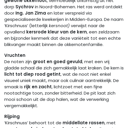
gewone okkernoot
, vermoedelijk afkomstig uit het
dorp
Sychrov
in Noord-Bohemen. Het ras werd ontdekt
door
Ing. Jan Zima
en later verspreid via
gespecialiseerde kwekerijen in Midden-Europa. De naam
‘Kirschnuss’ (letterlijk
kersnoot)
verwijst naar de
opvallend
kersrode kleur van de kern
, een zeldzaam
en bijzonder kenmerk dat deze variëteit tot een echte
blikvanger maakt binnen de okkernotenfamilie.
Vruchten
De noten zijn
groot en goed gevuld
, met een vrij
gladde schaal die zich gemakkelijk laat kraken. De kern is
licht tot diep rood getint
, wat de noot niet enkel
visueel uniek maakt, maar ook culinair aantrekkelijk. De
smaak is
rijk en zacht
, lichtzoet met een fijne
nootachtige toon, zonder bitterheid. De pit laat zich
mooi schoon uit de dop halen, wat de verwerking
vergemakkelijkt.
Rijping
‘Kirschnuss’ behoort tot de
middellate rassen
, met