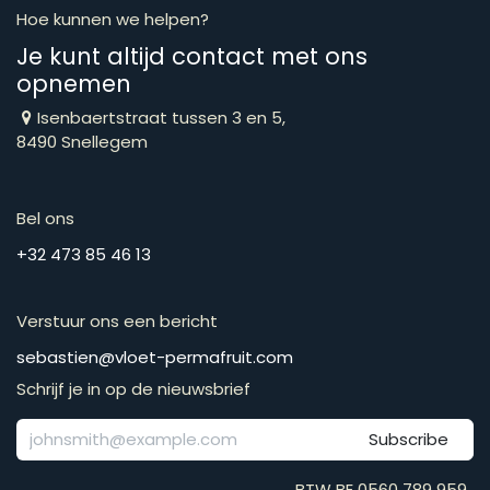
Hoe kunnen we helpen?
Je kunt altijd contact met ons
opnemen
Isenbaertstraat tussen 3 en 5,
8490 Snellegem
Bel ons
​​​​​​​​​​​​​​​​​​​​​​​+​3​2​ ​4​7​3​ ​8​5​ ​4​6​ ​1​3
Verstuur ons een bericht
​​​​​​​​​​​​​​​​​​​​​​​​​​​​s​e​b​a​s​t​i​e​n​@​v​l​o​e​t​-​p​e​r​m​a​f​r​u​it​.​c​o​m
Schrijf je in op de nieuwsbrief
Subscribe
BTW BE 0560 789 959