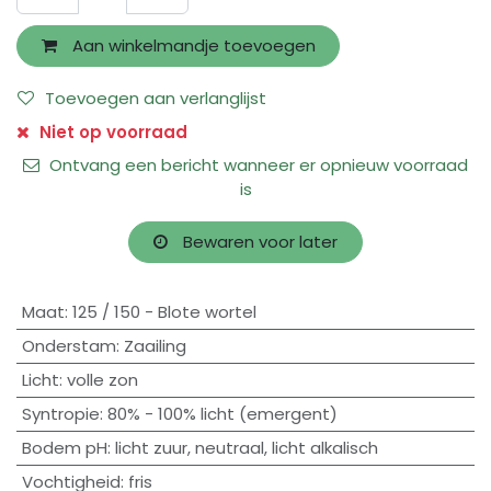
Aan winkelmandje toevoegen
Toevoegen aan verlanglijst
Niet op voorraad
Ontvang een bericht wanneer er opnieuw voorraad
is
Bewaren voor later
Maat
:
125 / 150 - Blote wortel
Onderstam
:
Zaailing
Licht
:
volle zon
Syntropie
:
80% - 100% licht (emergent)
Bodem pH
:
licht zuur
,
neutraal
,
licht alkalisch
Vochtigheid
:
fris