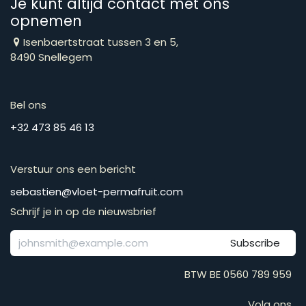
Je kunt altijd contact met ons
opnemen
Isenbaertstraat tussen 3 en 5,
8490 Snellegem
Bel ons
​​​​​​​​​​​​​​​​​​​​​​​+​3​2​ ​4​7​3​ ​8​5​ ​4​6​ ​1​3
Verstuur ons een bericht
​​​​​​​​​​​​​​​​​​​​​​​​​​​​s​e​b​a​s​t​i​e​n​@​v​l​o​e​t​-​p​e​r​m​a​f​r​u​it​.​c​o​m
Schrijf je in op de nieuwsbrief
Subscribe
BTW BE 0560 789 959
Volg ons