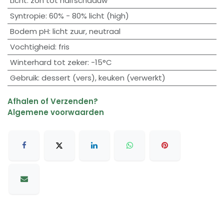
Licht
:
zon tot halfschaduw
Syntropie
:
60% - 80% licht (high)
Bodem pH
:
licht zuur
,
neutraal
Vochtigheid
:
fris
Winterhard tot zeker
:
-15°C
Gebruik
:
dessert (vers)
,
keuken (verwerkt)
Afhalen of Verzenden?
Algemene voorwaarden