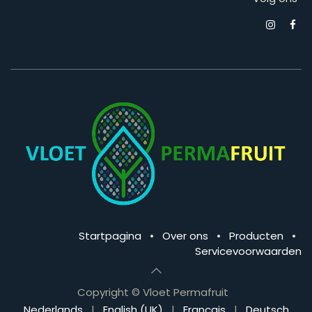
Startpagina
•
Over ons
•
Producten
•
Servicevoorwaarden
Copyright © Vloet Permafruit
Nederlands
|
English (UK)
|
Français
|
Deutsch