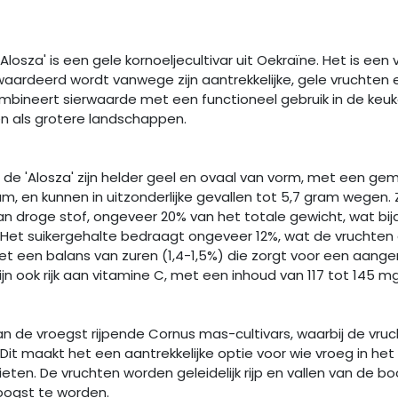
losza' is een gele kornoeljecultivar uit Oekraïne. Het is een 
waardeerd wordt vanwege zijn aantrekkelijke, gele vruchten e
ombineert sierwaarde met een functioneel gebruik in de keuk
en als grotere landschappen.
 de 'Alosza' zijn helder geel en ovaal van vorm, met een ge
am, en kunnen in uitzonderlijke gevallen tot 5,7 gram wegen
n droge stof, ongeveer 20% van het totale gewicht, wat bi
. Het suikergehalte bedraagt ongeveer 12%, wat de vruchten 
t een balans van zuren (1,4-1,5%) die zorgt voor een aange
jn ook rijk aan vitamine C, met een inhoud van 117 tot 145 m
van de vroegst rijpende Cornus mas-cultivars, waarbij de vruc
 Dit maakt het een aantrekkelijke optie voor wie vroeg in he
enieten. De vruchten worden geleidelijk rijp en vallen van de
eoogst te worden.