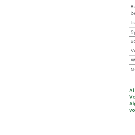
B
b
Li
S
B
V
W
G
Af
Ve
A
v