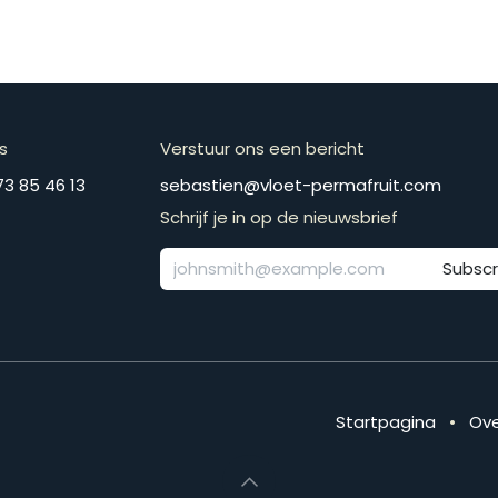
s
Verstuur ons een bericht
​​​+​3​2​ ​4​7​3​ ​8​5​ ​4​6​ ​1​3
​​​​​​​​​​​​​​​​​​​​​​​​​​​​s​e​b​a​s​t​i​e​n​@​v​l​o​e​t​-​p​e​r​m​a​f​r​u​it​.​c​o​m
Schrijf je in op de nieuwsbrief
Subscr
Startpagina
•
Ove