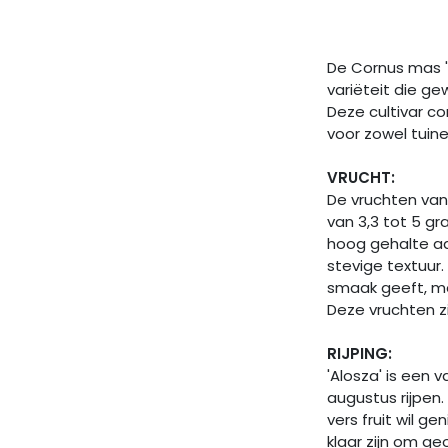
De Cornus mas 'A
variëteit die ge
Deze cultivar c
voor zowel tuin
VRUCHT:
De vruchten van
van 3,3 tot 5 gr
hoog gehalte aa
stevige textuur
smaak geeft, me
Deze vruchten zi
RIJPING:
'Alosza' is een 
augustus rijpen.
vers fruit wil g
klaar zijn om g