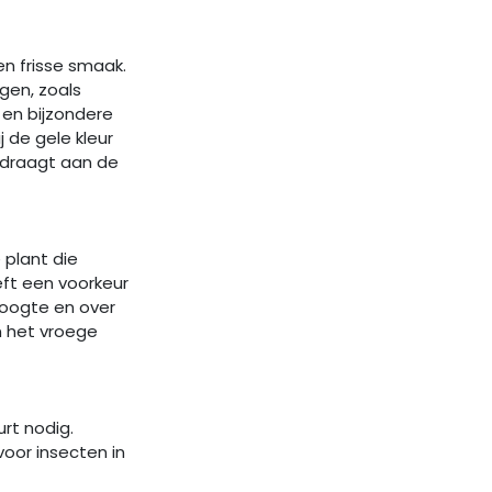
en frisse smaak.
gen, zoals
 en bijzondere
 de gele kleur
ijdraagt aan de
 plant die
eft een voorkeur
roogte en over
n het vroege
rt nodig.
oor insecten in