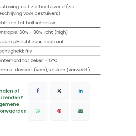
estuiving
:
niet zelfbestuivend (zie
eschrijving voor bestuivers)
cht
:
zon tot halfschaduw
yntropie
:
60% - 80% licht (high)
odem pH
:
licht zuur
,
neutraal
ochtigheid
:
fris
interhard tot zeker
:
-15°C
ebruik
:
dessert (vers)
,
keuken (verwerkt)
halen of
rzenden?
lgemene
oorwaarden