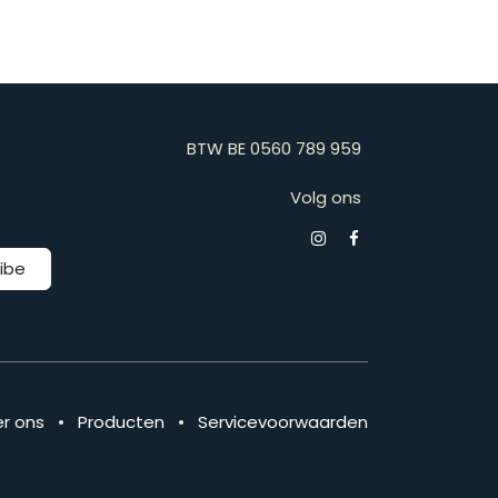
BTW BE 0560 789 959
Volg ons
ibe
r ons
•
Producten
•
Servicevoorwaarden