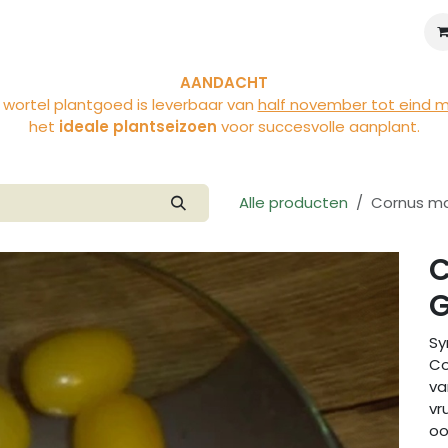
iviteiten
Over Vloet
Blog
AANDACHT
 wortel plantgoed is leverbaar van
half november tot eind 
het
ideale plantseizoen
voor succesvolle aanplant.
Alle producten
Cornus mas
C
G
Sy
Co
va
vr
oo