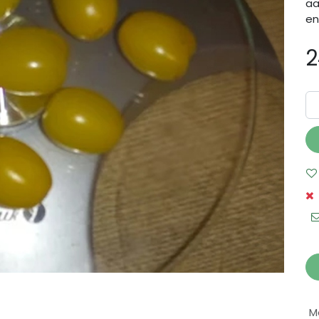
aa
en
2
M