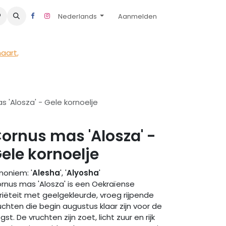
Nederlands
Aanmelden
maart
,
 'Alosza' - Gele kornoelje
ornus mas 'Alosza' -
ele kornoelje
noniem: '
Alesha
', '
Alyosha
'
rnus mas 'Alosza' is een Oekraïense
riëteit met geelgekleurde, vroeg rijpende
uchten die begin augustus klaar zijn voor de
gst. De vruchten zijn zoet, licht zuur en rijk