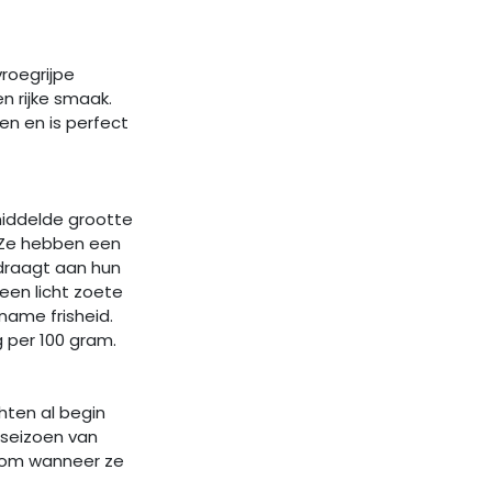
vroegrijpe
n rijke smaak.
en en is perfect
middelde grootte
. Ze hebben een
jdraagt aan hun
een licht zoete
name frisheid.
g per 100 gram.
hten al begin
t seizoen van
 boom wanneer ze