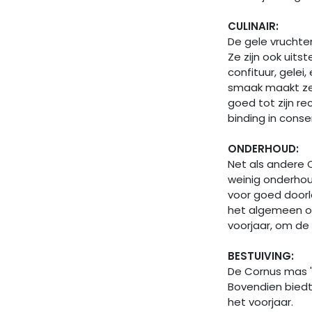
CULINAIR:
De gele vruchten
Ze zijn ook uits
confituur, gelei
smaak maakt ze 
goed tot zijn re
binding in conse
ONDERHOUD:
Net als andere C
weinig onderhoud
voor goed doorl
het algemeen on
voorjaar, om de
BESTUIVING:
De Cornus mas '
Bovendien biedt
het voorjaar.