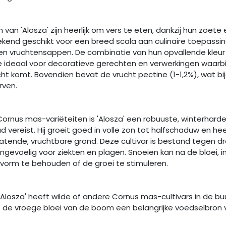
 van 'Alosza' zijn heerlijk om vers te eten, dankzij hun zoete 
tekend geschikt voor een breed scala aan culinaire toepassin
, en vruchtensappen. De combinatie van hun opvallende kleur
ideaal voor decoratieve gerechten en verwerkingen waarbij
cht komt. Bovendien bevat de vrucht pectine (1-1,2%), wat b
rven.
ornus mas-variëteiten is 'Alosza' een robuuste, winterharde
 vereist. Hij groeit goed in volle zon tot halfschaduw en he
atende, vruchtbare grond. Deze cultivar is bestand tegen d
gevoelig voor ziekten en plagen. Snoeien kan na de bloei, i
 vorm te behouden of de groei te stimuleren.
Alosza' heeft wilde of andere Cornus mas-cultivars in de buu
 de vroege bloei van de boom een belangrijke voedselbron v