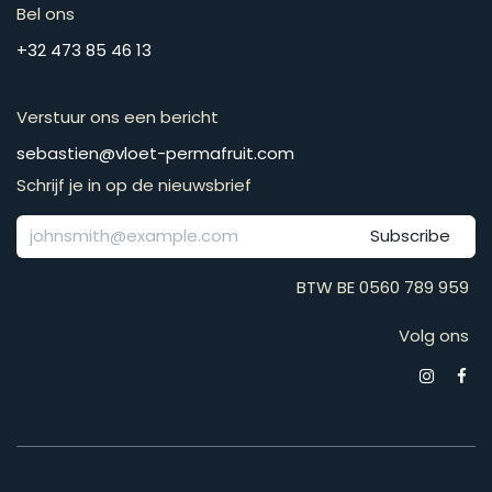
Bel ons
​​​​​​​​​​​​​​​​​​​​​​​+​3​2​ ​4​7​3​ ​8​5​ ​4​6​ ​1​3
Verstuur ons een bericht
​​​​​​​​​​​​​​​​​​​​​​​​​​​​s​e​b​a​s​t​i​e​n​@​v​l​o​e​t​-​p​e​r​m​a​f​r​u​it​.​c​o​m
Schrijf je in op de nieuwsbrief
Subscribe
BTW BE 0560 789 959
Volg ons