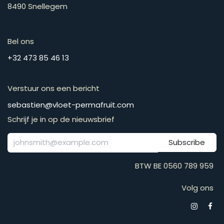
8490 Snellegem
Bel ons
​​​​​​​​​​​​​​​​​​​​​​​+​3​2​ ​4​7​3​ ​8​5​ ​4​6​ ​1​3
Verstuur ons een bericht
​​​​​​​​​​​​​​​​​​​​​​​​​​​​s​e​b​a​s​t​i​e​n​@​v​l​o​e​t​-​p​e​r​m​a​f​r​u​it​.​c​o​m
Schrijf je in op de nieuwsbrief
Subscribe
BTW BE 0560 789 959
Volg ons