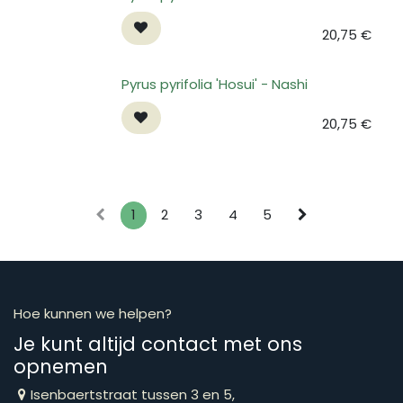
20,75
€
Pyrus pyrifolia 'Hosui' - Nashi
20,75
€
1
2
3
4
5
Hoe kunnen we helpen?
Je kunt altijd contact met ons
opnemen
Isenbaertstraat tussen 3 en 5,