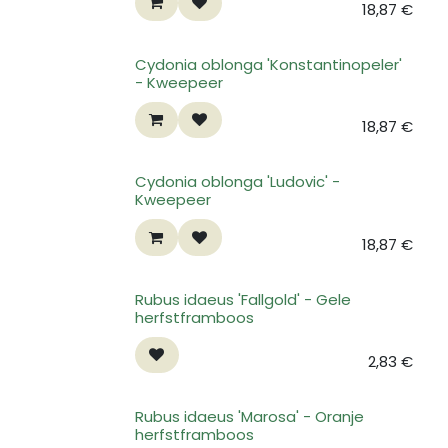
18,87
€
Cydonia oblonga 'Konstantinopeler'
- Kweepeer
18,87
€
Cydonia oblonga 'Ludovic' -
Kweepeer
18,87
€
Rubus idaeus 'Fallgold' - Gele
herfstframboos
2,83
€
Rubus idaeus 'Marosa' - Oranje
herfstframboos