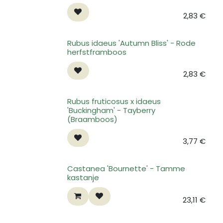
2,83
€
Rubus idaeus 'Autumn Bliss' - Rode
herfstframboos
2,83
€
Rubus fruticosus x idaeus
'Buckingham' - Tayberry
(Braamboos)
3,77
€
Castanea 'Bournette' - Tamme
kastanje
23,11
€