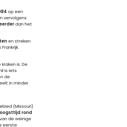
984
op een
 en vervolgens
eerder
dan het
ten
en streken
Frankrijk.
 kraken is. De
il is iets
en de
eelt in minder
gebied (Missouri)
oogsttijd rond
n van de weinige
e eerste