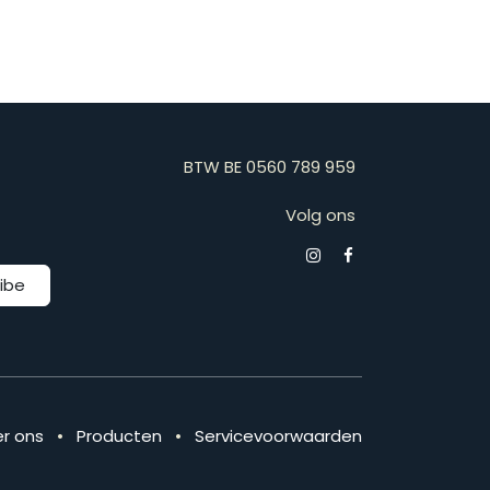
BTW BE 0560 789 959
Volg ons
ibe
r ons
•
Producten
•
Servicevoorwaarden