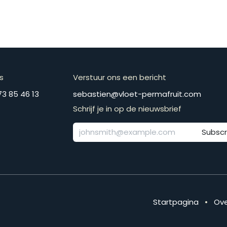
s
Verstuur ons een bericht
​​​+​3​2​ ​4​7​3​ ​8​5​ ​4​6​ ​1​3
​​​​​​​​​​​​​​​​​​​​​​​​​​​​s​e​b​a​s​t​i​e​n​@​v​l​o​e​t​-​p​e​r​m​a​f​r​u​it​.​c​o​m
Schrijf je in op de nieuwsbrief
Subscr
Startpagina
•
Ove