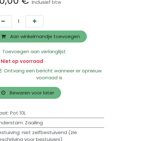
0,00
€
Inclusief btw
Aan winkelmandje toevoegen
Toevoegen aan verlanglijst
Niet op voorraad
Ontvang een bericht wanneer er opnieuw
voorraad is
Bewaren voor later
aat
:
Pot 10L
nderstam
:
Zaailing
estuiving
:
niet zelfbestuivend (zie
eschrijving voor bestuivers)