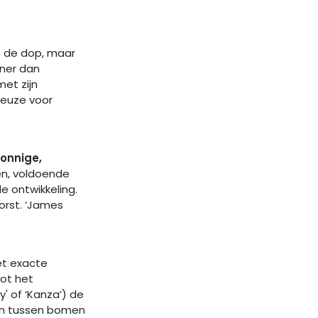
it de dop, maar
iner dan
et zijn
keuze voor
zonnige,
en, voldoende
e ontwikkeling.
orst. ‘James
et exacte
oot het
' of ‘Kanza’) de
den tussen bomen