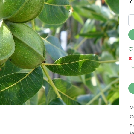
7
M
O
B
b