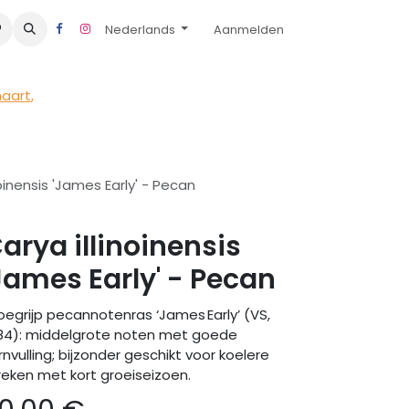
Nederlands
Aanmelden
maart
,
noinensis 'James Early' - Pecan
arya illinoinensis
James Early' - Pecan
oegrijp pecannotenras ‘James Early’ (VS,
84): middelgrote noten met goede
rnvulling; bijzonder geschikt voor koelere
reken met kort groeiseizoen.