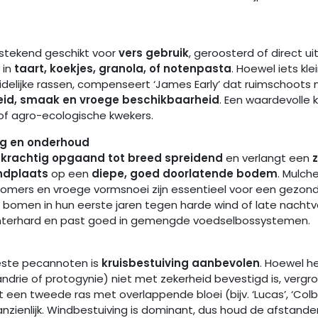
itstekend geschikt voor
vers gebruik
, geroosterd of direct u
 in
taart, koekjes, granola, of notenpasta
. Hoewel iets kle
delijke rassen, compenseert ‘James Early’ dat ruimschoots m
id, smaak en vroege beschikbaarheid
. Een waardevolle 
 of agro-ecologische kwekers.
g en onderhoud
t
krachtig opgaand tot breed spreidend
en verlangt een
ndplaats
op een
diepe, goed doorlatende bodem
. Mulch
zomers en vroege vormsnoei zijn essentieel voor een gezond
bomen in hun eerste jaren tegen harde wind of late nachtv
winterhard en past goed in gemengde voedselbossystemen.
este pecannoten is
kruisbestuiving aanbevolen
. Hoewel h
ndrie of protogynie) niet met zekerheid bevestigd is, vergr
en tweede ras met overlappende bloei (bijv. ‘Lucas’, ‘Colby
anzienlijk. Windbestuiving is dominant, dus houd de afstan