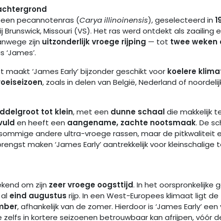
achtergrond
is een pecannotenras (
Carya illinoinensis
), geselecteerd in
1
ij Brunswick, Missouri (VS). Het ras werd ontdekt als zaailing
anwege zijn
uitzonderlijk vroege rijping
— tot
twee weken 
s ‘James’.
t maakt ‘James Early’ bijzonder geschikt voor
koelere klima
roeiseizoen
, zoals in delen van België, Nederland of noordelijk 
ddelgroot tot klein
, met een
dunne schaal
die makkelijk te
vuld
en heeft een
aangename, zachte nootsmaak
. De sch
j sommige andere ultra-vroege rassen, maar de pitkwaliteit 
engst maken ‘James Early’ aantrekkelijk voor kleinschalige t
ekend om zijn
zeer vroege oogsttijd
. In het oorspronkelijke 
 al
eind augustus
rijp. In een West-Europees klimaat ligt de
mber
, afhankelijk van de zomer. Hierdoor is ‘James Early’ ee
 zelfs in kortere seizoenen betrouwbaar kan afrijpen, vóór d