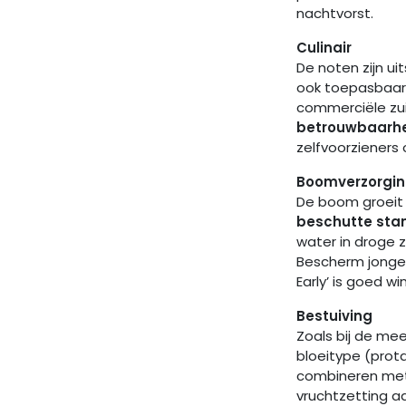
nachtvorst.
Culinair
De noten zijn u
ook toepasbaar
commerciële zui
betrouwbaarhe
zelfvoorzieners
Boomverzorgin
De boom groei
beschutte sta
water in droge 
Bescherm jonge 
Early’ is goed 
Bestuiving
Zoals bij de me
bloeitype (prota
combineren met e
vruchtzetting a