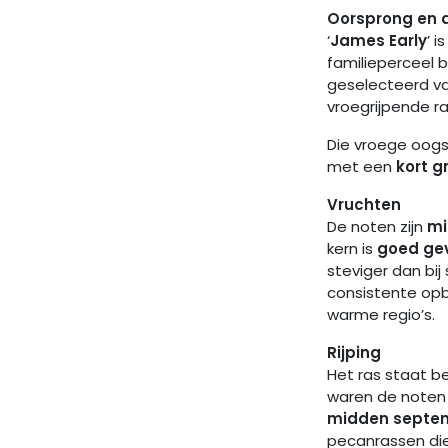
Oorsprong en 
‘
James Early
’ 
familieperceel b
geselecteerd v
vroegrijpende ra
Die vroege oogs
met een
kort g
Vruchten
De noten zijn
mi
kern is
goed ge
steviger dan bi
consistente opbr
warme regio’s.
Rijping
Het ras staat b
waren de noten
midden septe
pecanrassen die