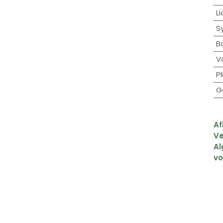
Li
S
B
V
Pl
G
Af
Ve
A
v