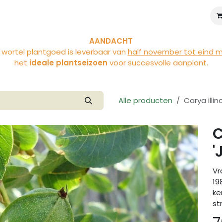
iviteiten
Over Vloet
Blog
AANDACHT
 wortel plantgoed is leverbaar van
half november tot eind 
het
ideale plantseizoen
voor succesvolle aanplant.
Alle producten
Carya illi
C
'
Vr
19
ke
st