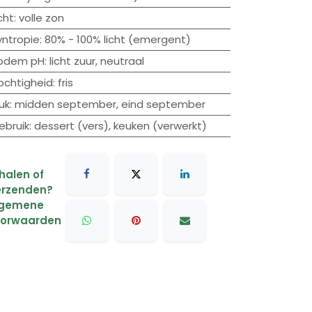
cht
:
volle zon
yntropie
:
80% - 100% licht (emergent)
odem pH
:
licht zuur
,
neutraal
ochtigheid
:
fris
uk
:
midden september
,
eind september
ebruik
:
dessert (vers)
,
keuken (verwerkt)
halen of
rzenden?
lgemene
oorwaarden