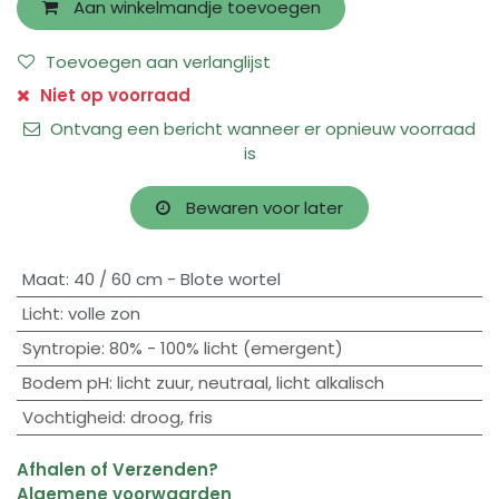
Aan winkelmandje toevoegen
Toevoegen aan verlanglijst
Niet op voorraad
Ontvang een bericht wanneer er opnieuw voorraad
is
Bewaren voor later
Maat
:
40 / 60 cm - Blote wortel
Licht
:
volle zon
Syntropie
:
80% - 100% licht (emergent)
Bodem pH
:
licht zuur
,
neutraal
,
licht alkalisch
Vochtigheid
:
droog
,
fris
Afhalen of Verzenden?
Algemene voorwaarden