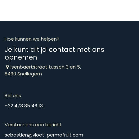
Hoe kunnen we helpen?
Je kunt altijd contact met ons
opnemen
Isenbaertstraat tussen 3 en 5,
8490 Snellegem
Bel ons
​​​​​​​​​​​​​​​​​​​​​​​+​3​2​ ​4​7​3​ ​8​5​ ​4​6​ ​1​3
Verstuur ons een bericht
​​​​​​​​​​​​​​​​​​​​​​​​​​​​s​e​b​a​s​t​i​e​n​@​v​l​o​e​t​-​p​e​r​m​a​f​r​u​it​.​c​o​m