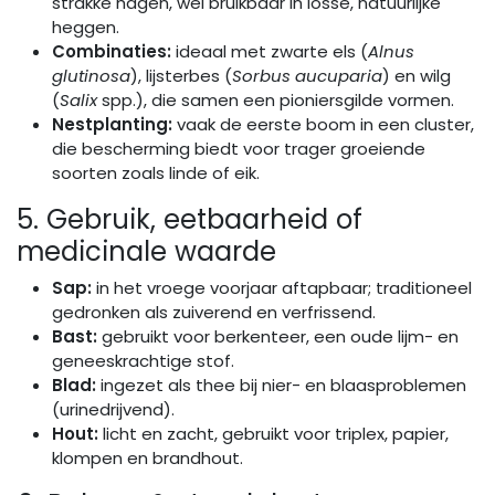
strakke hagen, wel bruikbaar in losse, natuurlijke
heggen.
Combinaties:
ideaal met zwarte els (
Alnus
glutinosa
), lijsterbes (
Sorbus aucuparia
) en wilg
(
Salix
spp.), die samen een pioniersgilde vormen.
Nestplanting:
vaak de eerste boom in een cluster,
die bescherming biedt voor trager groeiende
soorten zoals linde of eik.
5. Gebruik, eetbaarheid of
medicinale waarde
Sap:
in het vroege voorjaar aftapbaar; traditioneel
gedronken als zuiverend en verfrissend.
Bast:
gebruikt voor berkenteer, een oude lijm- en
geneeskrachtige stof.
Blad:
ingezet als thee bij nier- en blaasproblemen
(urinedrijvend).
Hout:
licht en zacht, gebruikt voor triplex, papier,
klompen en brandhout.