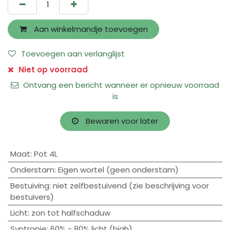
Aan winkelmandje toevoegen
Toevoegen aan verlanglijst
Niet op voorraad
Ontvang een bericht wanneer er opnieuw voorraad
is
Bewaren voor later
Maat
:
Pot 4L
Onderstam
:
Eigen wortel (geen onderstam)
Bestuiving
:
niet zelfbestuivend (zie beschrijving voor
bestuivers)
Licht
:
zon tot halfschaduw
Syntropie
:
60% - 80% licht (high)