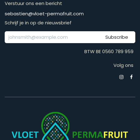
Verstuur ons een bericht
​​​​​​​​​​​​​​​​​​​​​​​​​​​​s​e​b​a​s​t​i​e​n​@​v​l​o​e​t​-​p​e​r​m​a​f​r​u​it​.​c​o​m
Schrijf je in op de nieuwsbrief
Subscribe
BTW BE 0560 789 959
Volg ons