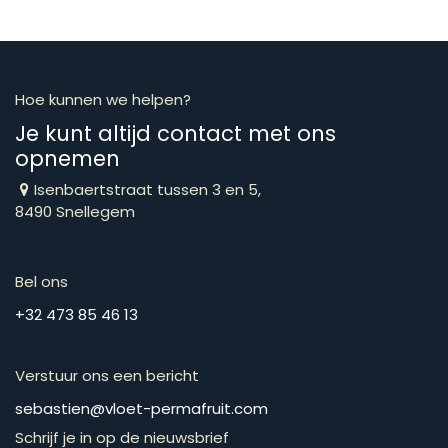
Hoe kunnen we helpen?
Je kunt altijd contact met ons
opnemen
Isenbaertstraat tussen 3 en 5,
8490 Snellegem
Bel ons
​​​​​​​​​​​​​​​​​​​​​​​+​3​2​ ​4​7​3​ ​8​5​ ​4​6​ ​1​3
Verstuur ons een bericht
​​​​​​​​​​​​​​​​​​​​​​​​​​​​s​e​b​a​s​t​i​e​n​@​v​l​o​e​t​-​p​e​r​m​a​f​r​u​it​.​c​o​m
Schrijf je in op de nieuwsbrief