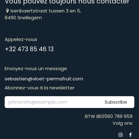
Vous pouvez toujours nous contacter
Isenbaertstraat tussen 3 en 5,
8490 Snellegem
Appelez-nous
​​​​​​​​​​​​​​​​​​​​​​​+​3​2​ ​4​7​3​ ​8​5​ ​4​6​ ​1​3
Envoyez-nous un message
​​​​​​​​​​​​​​​​​​​​​​​​​​​​s​e​b​a​s​t​i​e​n​@​v​l​o​e​t​-​p​e​r​m​a​f​r​u​it​.​c​o​m
Abonnez-vous à la newsletter
Subscribe
BTW BE0560 789 959
Volg ons