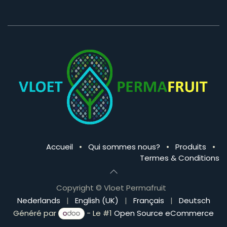
Accueil
•
Qui sommes nous?
•
Produits
•
Termes & Conditions
Copyright © Vloet Permafruit
Nederlands
|
English (UK)
|
Français
|
Deutsch
Généré par
- Le #1
Open Source eCommerce