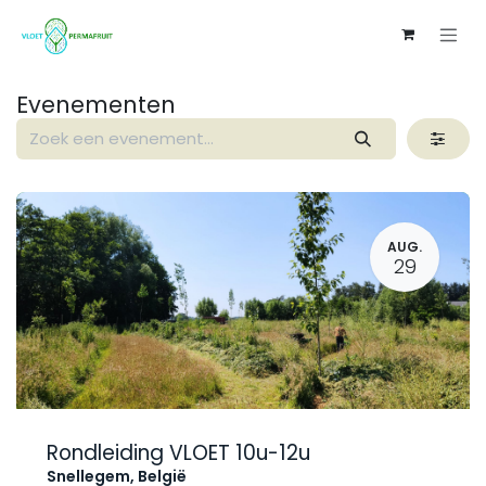
Overslaan naar inhoud
Evenementen
AUG.
29
Rondleiding VLOET 10u-12u
Snellegem
,
België