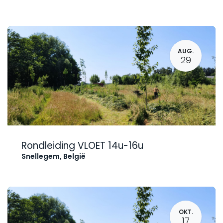
AUG.
29
Rondleiding VLOET 14u-16u
Snellegem
,
België
OKT.
17