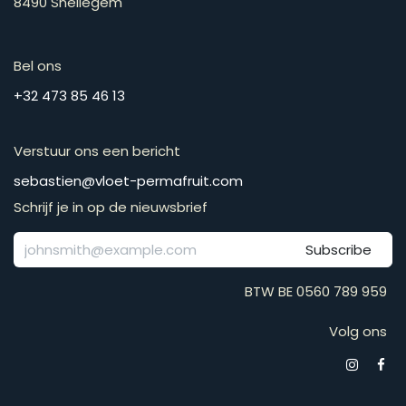
8490 Snellegem
Bel ons
​​​​​​​​​​​​​​​​​​​​​​​+​3​2​ ​4​7​3​ ​8​5​ ​4​6​ ​1​3
Verstuur ons een bericht
​​​​​​​​​​​​​​​​​​​​​​​​​​​​s​e​b​a​s​t​i​e​n​@​v​l​o​e​t​-​p​e​r​m​a​f​r​u​it​.​c​o​m
Schrijf je in op de nieuwsbrief
Subscribe
BTW BE 0560 789 959
Volg ons