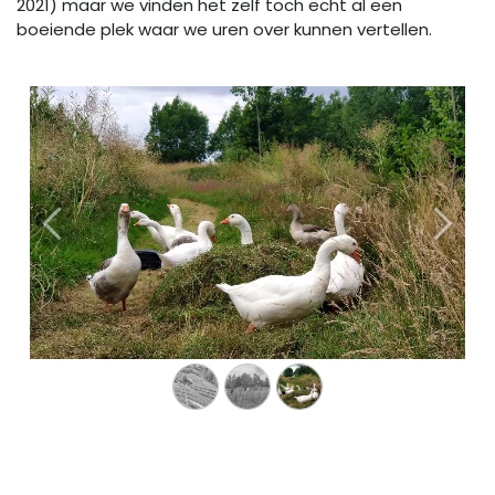
2021) maar we vinden het zelf toch echt al een
boeiende plek waar we uren over kunnen vertellen.
Vorige
Volge