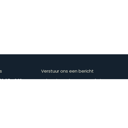
s
Verstuur ons een bericht
​​​+​3​2​ ​4​7​3​ ​8​5​ ​4​6​ ​1​3
​​​​​​​​​​​​​​​​​​​​​​​​​​​​s​e​b​a​s​t​i​e​n​@​v​l​o​e​t​-​p​e​r​m​a​f​r​u​it​.​c​o​m
Schrijf je in op de nieuwsbrief
Subscr