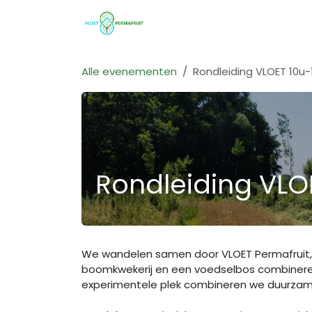
Overslaan naar inhoud
Shop
Info & Diensten
Act
Alle evenementen
Rondleiding VLOET 10u-
Rondleiding VLO
We wandelen samen door VLOET Permafruit,
boomkwekerij en een voedselbos combinere
experimentele plek combineren we duurzam