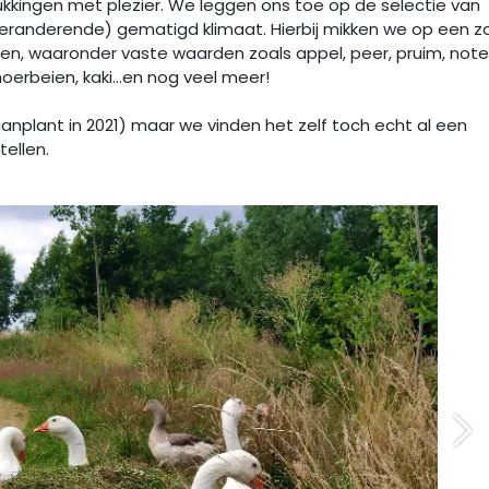
ukkingen met plezier. We leggen ons toe op de selectie van
(veranderende) gematigd klimaat. Hierbij mikken we op een z
en, waaronder vaste waarden zoals appel, peer, pruim, note
oerbeien, kaki...en nog veel meer!
 aanplant in 2021) maar we vinden het zelf toch echt al een
ellen.
Vo