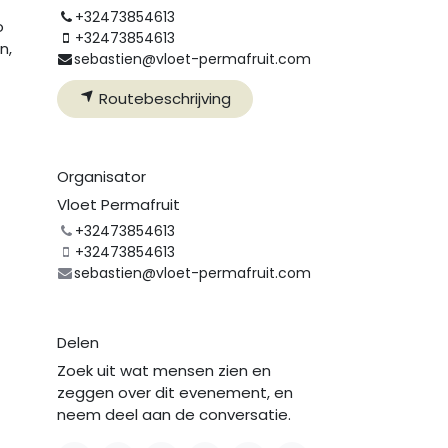
+32473854613
o
+32473854613
n,
sebastien@vloet-permafruit.com
Routebeschrijving
Organisator
Vloet Permafruit
+32473854613
+32473854613
sebastien@vloet-permafruit.com
Delen
Zoek uit wat mensen zien en
zeggen over dit evenement, en
lgende
neem deel aan de conversatie.