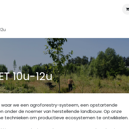
iviteiten
Over Vloet
Blog
12u
ET 10u-12u
 waar we een agroforestry-systeem, een opstartende
n onder de noemer van herstellende landbouw. Op onze
e technieken om productieve ecosystemen te ontwikkelen.