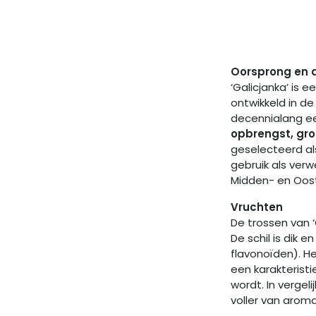
Oorsprong en 
‘Galicjanka’ is e
ontwikkeld in d
decennialang ee
opbrengst, gro
geselecteerd al
gebruik als verw
Midden- en Oos
Vruchten
De trossen van 
De schil is dik e
flavonoïden). He
een karakterist
wordt. In vergeli
voller van aroma