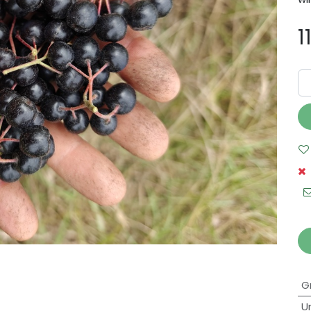
1
G
U