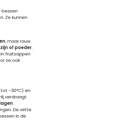
De bessen
n. Ze kunnen
fen
, maar rauw
azijn of poeder
.
 in fruitsappen
or ze ook
tot -30°C) en
ij verdraagt
plagen
.
ongen. De witte
bessen in de