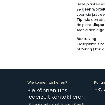
Deze planten van
ze
geen wortel
voor wie juist e
Tip:
wie een stru
de plant
dieper
Aronia dan
eige
Bestuiving
‘Galicjanka’ is
ze
of ‘Viking’) kan
Wie können wir helfen?
Ruf u
Sie können uns
​​​​​​​​​​​​​​​
jederzeit kontaktieren
Isenbaertstraat tussen 3 en 5,