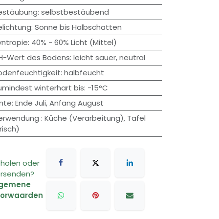
estäubung
:
selbstbestäubend
elichtung
:
Sonne bis Halbschatten
yntropie
:
40% - 60% Licht (Mittel)
H-Wert des Bodens
:
leicht sauer
,
neutral
odenfeuchtigkeit
:
halbfeucht
umindest winterhart bis
:
-15°C
rnte
:
Ende Juli
,
Anfang August
erwendung
:
Küche (Verarbeitung)
,
Tafel
risch)
holen oder
rsenden?
lgemene
oorwaarden