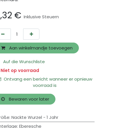
1,32
€
Inklusive Steuern
Aan winkelmandje toevoegen
Auf die Wunschliste
Niet op voorraad
Ontvang een bericht wanneer er opnieuw
voorraad is
Bewaren voor later
röße
:
Nackte Wurzel - 1 Jahr
nterlage
:
Eberesche