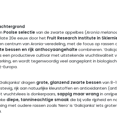
achtergrond
en
Poolse selectie
van de zwarte appelbes (
Aronia melano
e late 20e eeuw door het
Fruit Research Institute in Skiern
n centrum van Aronia-veredeling, met de focus op rassen 
te bessen en rijk anthocyaan­gehalte
combineren. ‘Galicj
s een productieve cultivar met uitstekende vruchtkwaliteit v
erking, en wordt tegenwoordig veel aangeplant in biologisch
t-Europa.
‘Galicjanka’ dragen
grote, glanzend zwarte bessen
van 8–1
n stevig, rijk aan natuurlijke kleurstoffen en antioxidanten (a
t vruchtvlees is donkerpaars,
sappig maar wrang
in onrijp
ieke
diepe, tannineachtige smaak
die bij volle rijpheid en 
jking met oudere rassen zoals ‘Nero’ is ‘Galicjanka’ iets grote
.