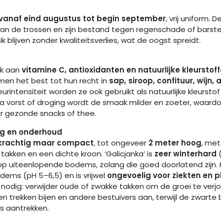
vanaf eind augustus tot begin september
, vrij uniform. 
an de trossen en zijn bestand tegen regenschade of barste
ik blijven zonder kwaliteitsverlies, wat de oogst spreidt.
ijk aan
vitamine C, antioxidanten en natuurlijke kleurstof
omen het best tot hun recht in
sap, siroop, confituur, wijn, 
urintensiteit worden ze ook gebruikt als natuurlijke kleurstof
a vorst of droging wordt de smaak milder en zoeter, waardo
or gezonde snacks of thee.
g en onderhoud
krachtig maar compact
, tot ongeveer
2 meter hoog
, met
akken en een dichte kroon. ‘Galicjanka’ is
zeer winterhard
(
p uiteenlopende bodems, zolang die goed doorlatend zijn. H
dems (pH 5–6,5) en is vrijwel
ongevoelig voor ziekten en 
 nodig: verwijder oude of zwakke takken om de groei te verj
n trekken bijen en andere bestuivers aan, terwijl de zwarte 
ls aantrekken.