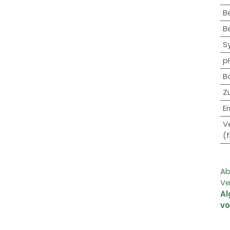
B
B
S
p
B
Z
E
V
(f
Ab
Ve
A
v