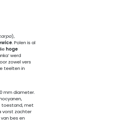
carpa
),
iewice
. Polen is al
die
hoge
anka’ werd
oor zowel vers
e teelten in
0 mm diameter.
nthocyanen,
e toestand, met
na vorst zachter
r van bes en