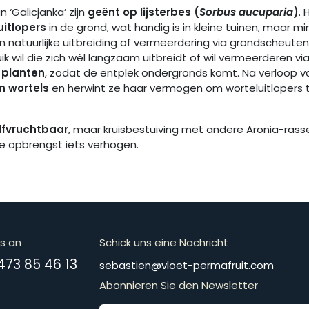
 ‘Galicjanka’ zijn
geënt op lijsterbes (
Sorbus aucuparia
)
.
uitlopers
in de grond, wat handig is in kleine tuinen, maar m
en natuurlijke uitbreiding of vermeerdering via grondscheute
ik wil die zich wél langzaam uitbreidt of wil vermeerderen via
 planten
, zodat de entplek ondergronds komt. Na verloop va
n wortels
en herwint ze haar vermogen om worteluitlopers 
lfvruchtbaar
, maar kruisbestuiving met andere Aronia-rasse
 de opbrengst iets verhogen.
ns an
Schick uns eine Nachricht
​​​​​​​​+​3​2​ ​4​7​3​ ​8​5​ ​4​6​ ​1​3
​​​​​​​​​​​​​​​​​​​​​​​​​​​​s​e​b​a​s​t​i​e​n​@​v​l​o​e​t​-​p​e​r​m​a​f​r​u​it​.​c​o​m
Abonnieren Sie den Newsletter