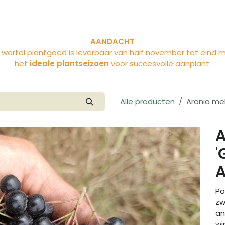
tivitäten
Uber Vloet
Blog
AANDACHT
 wortel plantgoed is leverbaar van
half november tot eind 
het
ideale plantseizoen
voor succesvolle aanplant.
Alle producten
Aronia mel
A
'
A
Po
zw
an
wi