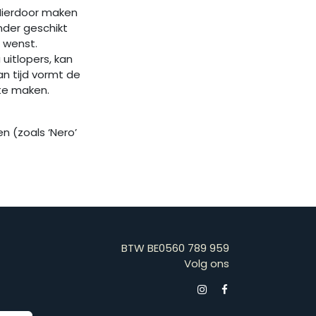
 Hierdoor maken
inder geschikt
n wenst.
 uitlopers, kan
n tijd vormt de
te maken.
n (zoals ‘Nero’
BTW BE0560 789 959
Volg ons