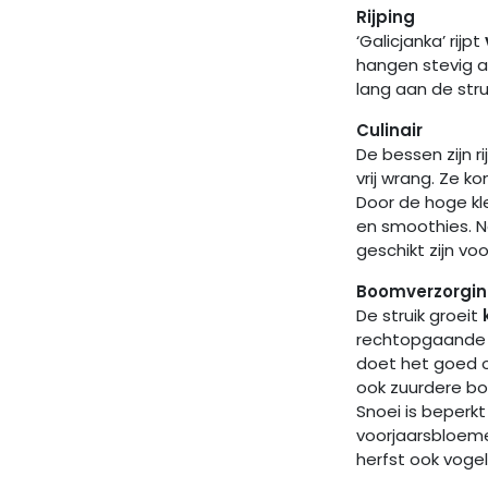
Rijping
‘Galicjanka’ rijpt
hangen stevig a
lang aan de stru
Culinair
De bessen zijn r
vrij wrang. Ze k
Door de hoge kle
en smoothies. N
geschikt zijn vo
Boomverzorgin
De struik groeit
rechtopgaande t
doet het goed o
ook zuurdere bo
Snoei is beperkt
voorjaarsbloeme
herfst ook voge