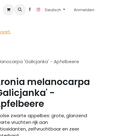
Deutsch
Anmelden
maart
,
anocarpa 'Galicjanka' - Apfelbeere
ronia melanocarpa
Galicjanka' -
pfelbeere
olse zwarte appelbes: grote, glanzend
arte vruchten rijk aan
tioxidanten, zelfvruchtbaar en zeer
nterhard.