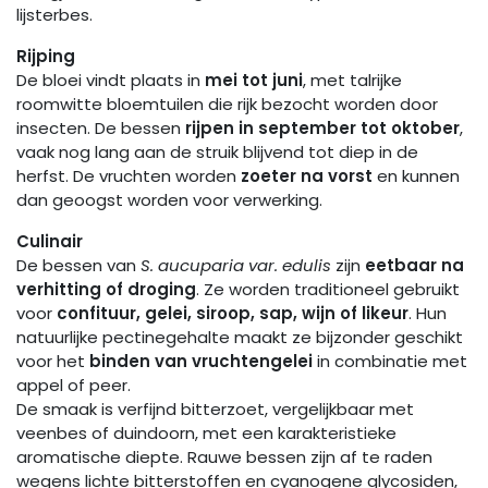
lijsterbes.
Rijping
De bloei vindt plaats in
mei tot juni
, met talrijke
roomwitte bloemtuilen die rijk bezocht worden door
insecten. De bessen
rijpen in september tot oktober
,
vaak nog lang aan de struik blijvend tot diep in de
herfst. De vruchten worden
zoeter na vorst
en kunnen
dan geoogst worden voor verwerking.
Culinair
De bessen van
S. aucuparia var. edulis
zijn
eetbaar na
verhitting of droging
. Ze worden traditioneel gebruikt
voor
confituur, gelei, siroop, sap, wijn of likeur
. Hun
natuurlijke pectinegehalte maakt ze bijzonder geschikt
voor het
binden van vruchtengelei
in combinatie met
appel of peer.
De smaak is verfijnd bitterzoet, vergelijkbaar met
veenbes of duindoorn, met een karakteristieke
aromatische diepte. Rauwe bessen zijn af te raden
wegens lichte bitterstoffen en cyanogene glycosiden,