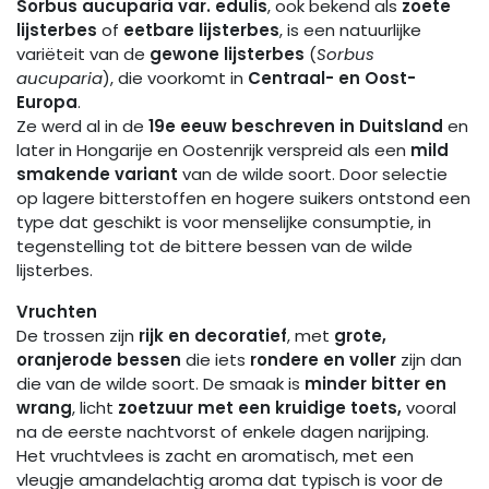
Sorbus aucuparia var. edulis
, ook bekend als
zoete
lijsterbes
of
eetbare lijsterbes
, is een natuurlijke
variëteit van de
gewone lijsterbes
(
Sorbus
aucuparia
), die voorkomt in
Centraal- en Oost-
Europa
.
Ze werd al in de
19e eeuw beschreven in Duitsland
en
later in Hongarije en Oostenrijk verspreid als een
mild
smakende variant
van de wilde soort. Door selectie
op lagere bitterstoffen en hogere suikers ontstond een
type dat geschikt is voor menselijke consumptie, in
tegenstelling tot de bittere bessen van de wilde
lijsterbes.
Vruchten
De trossen zijn
rijk en decoratief
, met
grote,
oranjerode bessen
die iets
rondere en voller
zijn dan
die van de wilde soort. De smaak is
minder bitter en
wrang
, licht
zoetzuur met een kruidige toets,
vooral
na de eerste nachtvorst of enkele dagen narijping.
Het vruchtvlees is zacht en aromatisch, met een
vleugje amandelachtig aroma dat typisch is voor de