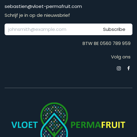
​​​​​​​​​​​​​​​​​​​​​​​​​​​​s​e​b​a​s​t​i​e​n​@​v​l​o​e​t​-​p​e​r​m​a​f​r​u​it​.​c​o​m
Schrijf je in op de nieuwsbrief
Subscribe
BTW BE 0560 789 959
Volg ons