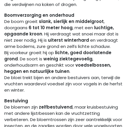
die verdwijnen na koken of drogen.
Boomverzorging en onderhoud
De boom groeit
slank, sierlijk en middelgroot
,
doorgaans
6 tot 10 meter hoog
, met een
luchtige,
opgaande kroon
. Hij verdraagt wat snoei maar dat is
niet zeer nodig. Hij is
uiterst winterhard
en verdraagt
arme bodems, zure grond en zelfs lichte schaduw.
Bij voorkeur groeit hij op
lichte, goed doorlatende
grond
. De soort is
weinig ziektegevoelig
,
onderhoudsarm en geschikt voor
voedselbossen,
heggen en natuurlijke tuinen
.
De bloei trekt bijen en andere bestuivers aan, terwijl de
vruchten waardevol voedsel zijn voor vogels in de herfst
en winter.
Bestuiving
De bloemen zijn
zelfbestuivend
, maar kruisbestuiving
met andere lijstrbessen kan de vruchtzetting
verbeteren. De bloemtrossen zijn zeer aantrekkelijk voor
insecten, en de zaadjes worden door vele vogelsoorten