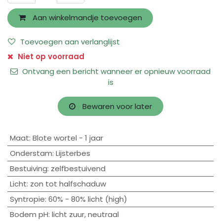
Aan winkelmandje toevoegen
Toevoegen aan verlanglijst
Niet op voorraad
Ontvang een bericht wanneer er opnieuw voorraad
is
Bewaren voor later
Maat
:
Blote wortel - 1 jaar
Onderstam
:
Lijsterbes
Bestuiving
:
zelfbestuivend
Licht
:
zon tot halfschaduw
Syntropie
:
60% - 80% licht (high)
Bodem pH
:
licht zuur
,
neutraal