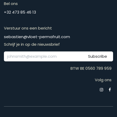
Bel ons
​​​​​​​​​​​​​​​​​​​​​​​+​3​2​ ​4​7​3​ ​8​5​ ​4​6​ ​1​3
Verstuur ons een bericht
​​​​​​​​​​​​​​​​​​​​​​​​​​​​s​e​b​a​s​t​i​e​n​@​v​l​o​e​t​-​p​e​r​m​a​f​r​u​it​.​c​o​m
Schrijf je in op de nieuwsbrief
Subscribe
BTW BE 0560 789 959
Volg ons