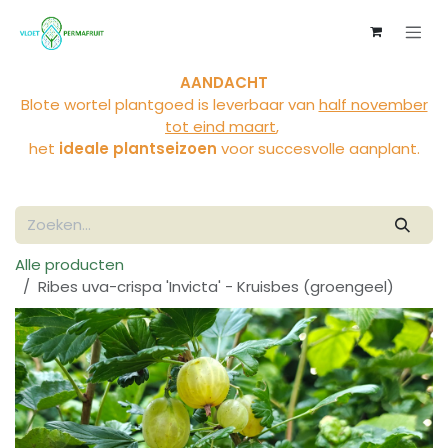
Overslaan naar inhoud
AANDACHT
Blote wortel plantgoed is leverbaar van
half november
tot eind maart
,
het
ideale plantseizoen
voor succesvolle aanplant.
Alle producten
Ribes uva-crispa 'Invicta' - Kruisbes (groengeel)