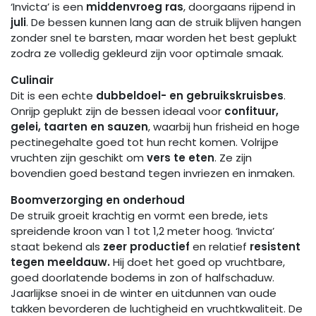
‘Invicta’ is een
middenvroeg ras
, doorgaans rijpend in
juli
. De bessen kunnen lang aan de struik blijven hangen
zonder snel te barsten, maar worden het best geplukt
zodra ze volledig gekleurd zijn voor optimale smaak.
Culinair
Dit is een echte
dubbeldoel- en gebruikskruisbes
.
Onrijp geplukt zijn de bessen ideaal voor
confituur,
gelei, taarten en sauzen
, waarbij hun frisheid en hoge
pectinegehalte goed tot hun recht komen. Volrijpe
vruchten zijn geschikt om
vers te eten
. Ze zijn
bovendien goed bestand tegen invriezen en inmaken.
Boomverzorging en onderhoud
De struik groeit krachtig en vormt een brede, iets
spreidende kroon van 1 tot 1,2 meter hoog. ‘Invicta’
staat bekend als
zeer productief
en relatief
resistent
tegen meeldauw.
Hij doet het goed op vruchtbare,
goed doorlatende bodems in zon of halfschaduw.
Jaarlijkse snoei in de winter en uitdunnen van oude
takken bevorderen de luchtigheid en vruchtkwaliteit. De