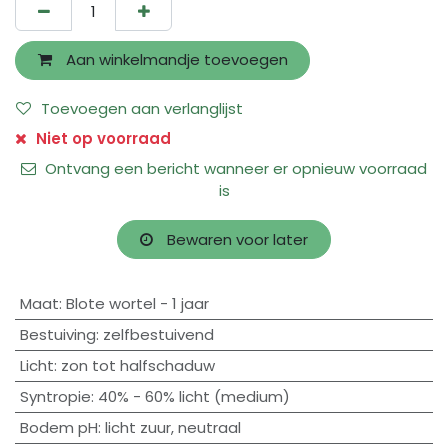
Aan winkelmandje toevoegen
Toevoegen aan verlanglijst
Niet op voorraad
Ontvang een bericht wanneer er opnieuw voorraad
is
Bewaren voor later
Maat
:
Blote wortel - 1 jaar
Bestuiving
:
zelfbestuivend
Licht
:
zon tot halfschaduw
Syntropie
:
40% - 60% licht (medium)
Bodem pH
:
licht zuur
,
neutraal