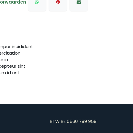
oorwaarden
mpor incididunt
ercitation
r in
xcepteur sint
im id est
BTW BE 0560 789 959