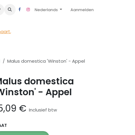
Nederlands
Aanmelden
maart
,
d
Malus domestica 'Winston' - Appel
alus domestica
Winston' - Appel
5,09
€
Inclusief btw
AAT