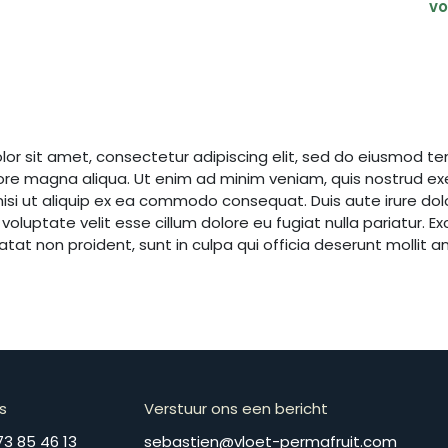
v
lor sit amet, consectetur adipiscing elit, sed do eiusmod te
lore magna aliqua. Ut enim ad minim veniam, quis nostrud ex
nisi ut aliquip ex ea commodo consequat. Duis aute irure dolo
 voluptate velit esse cillum dolore eu fugiat nulla pariatur. E
at non proident, sunt in culpa qui officia deserunt mollit an
s
Verstuur ons een bericht
​​​+​3​2​ ​4​7​3​ ​8​5​ ​4​6​ ​1​3
​​​​​​​​​​​​​​​​​​​​​​​​​​​​s​e​b​a​s​t​i​e​n​@​v​l​o​e​t​-​p​e​r​m​a​f​r​u​it​.​c​o​m