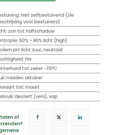
estuiving
:
niet zelfbestuivend (zie
eschrijving voor bestuivers)
cht
:
zon tot halfschaduw
yntropie
:
60% - 80% licht (high)
odem pH
:
licht zuur
,
neutraal
ochtigheid
:
fris
interhard tot zeker
:
-15°C
uk
:
midden oktober
ewaart tot
:
maart
ebruik
:
dessert (vers)
,
sap
halen of
rzenden?
lgemene