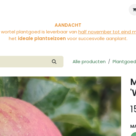
iviteiten
Over Vloet
Blog
AANDACHT
 wortel plantgoed is leverbaar van
half november tot eind 
het
ideale plantseizoen
voor succesvolle aanplant.
Alle producten
Plantgoe
M
'
1
M