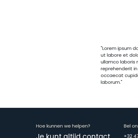
"Lorem ipsum do
ut labore et do
ullamco laboris 
reprehenderit in
occaecat cupidat
laborum."
Hoe kunnen we helpen?
Bel on
Je kunt altijd contact
​​​​​​​​​​​​​​​​​​​​