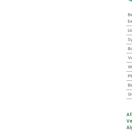
B
b
Li
S
B
V
W
Pl
B
G
Af
Ve
A