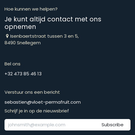
Hoe kunnen we helpen?
Je kunt altijd contact met ons
opnemen
Isenbaertstraat tussen 3 en 5,
8490 Snellegem
Bel ons
​​​​​​​​​​​​​​​​​​​​​​​+​3​2​ ​4​7​3​ ​8​5​ ​4​6​ ​1​3
Verstuur ons een bericht
​​​​​​​​​​​​​​​​​​​​​​​​​​​​s​e​b​a​s​t​i​e​n​@​v​l​o​e​t​-​p​e​r​m​a​f​r​u​it​.​c​o​m
Schrijf je in op de nieuwsbrief
Subscribe