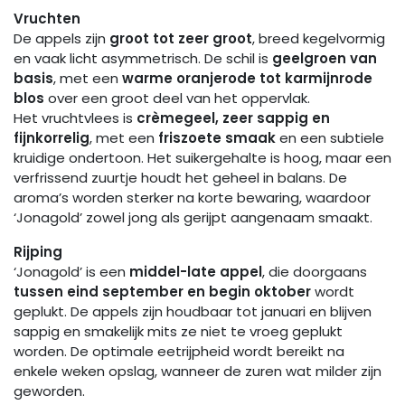
Vruchten
De appels zijn
groot tot zeer groot
, breed kegelvormig
en vaak licht asymmetrisch. De schil is
geelgroen van
basis
, met een
warme oranjerode tot karmijnrode
blos
over een groot deel van het oppervlak.
Het vruchtvlees is
crèmegeel, zeer sappig en
fijnkorrelig
, met een
friszoete smaak
en een subtiele
kruidige ondertoon. Het suikergehalte is hoog, maar een
verfrissend zuurtje houdt het geheel in balans. De
aroma’s worden sterker na korte bewaring, waardoor
‘Jonagold’ zowel jong als gerijpt aangenaam smaakt.
Rijping
‘Jonagold’ is een
middel-late appel
, die doorgaans
tussen eind september en begin oktober
wordt
geplukt. De appels zijn houdbaar tot januari en blijven
sappig en smakelijk mits ze niet te vroeg geplukt
worden. De optimale eetrijpheid wordt bereikt na
enkele weken opslag, wanneer de zuren wat milder zijn
geworden.