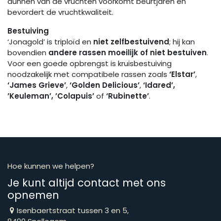
dunnen van de vruchten voorkomt beurtjaren en
bevordert de vruchtkwaliteit.
Bestuiving
‘Jonagold’ is triploïd en
niet zelfbestuivend
; hij kan
bovendien
andere rassen moeilijk of niet bestuiven
.
Voor een goede opbrengst is kruisbestuiving
noodzakelijk met compatibele rassen zoals
‘Elstar’
,
‘James Grieve’
,
‘Golden Delicious’
,
‘Idared’,
’
Keuleman
’
,
’
Colapuis
’
of
‘Rubinette’
.
Hoe kunnen we helpen?
Je kunt altijd contact met ons
opnemen
Isenbaertstraat tussen 3 en 5,