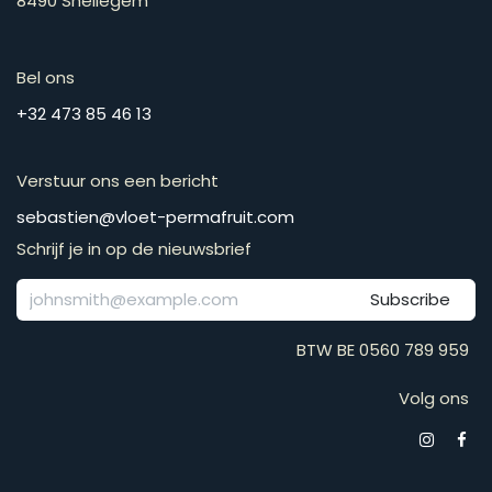
8490 Snellegem
Bel ons
​​​​​​​​​​​​​​​​​​​​​​​+​3​2​ ​4​7​3​ ​8​5​ ​4​6​ ​1​3
Verstuur ons een bericht
​​​​​​​​​​​​​​​​​​​​​​​​​​​​s​e​b​a​s​t​i​e​n​@​v​l​o​e​t​-​p​e​r​m​a​f​r​u​it​.​c​o​m
Schrijf je in op de nieuwsbrief
Subscribe
BTW BE 0560 789 959
Volg ons