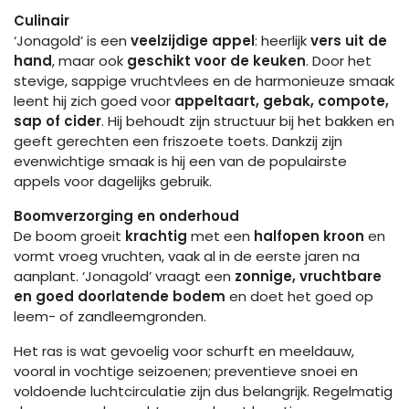
Culinair
‘Jonagold’ is een
veelzijdige appel
: heerlijk
vers uit de
hand
, maar ook
geschikt voor de keuken
. Door het
stevige, sappige vruchtvlees en de harmonieuze smaak
leent hij zich goed voor
appeltaart, gebak, compote,
sap of cider
. Hij behoudt zijn structuur bij het bakken en
geeft gerechten een friszoete toets. Dankzij zijn
evenwichtige smaak is hij een van de populairste
appels voor dagelijks gebruik.
Boomverzorging en onderhoud
De boom groeit
krachtig
met een
halfopen kroon
en
vormt vroeg vruchten, vaak al in de eerste jaren na
aanplant. ‘Jonagold’ vraagt een
zonnige, vruchtbare
en goed doorlatende bodem
en doet het goed op
leem- of zandleemgronden.
Het ras is wat gevoelig voor schurft en meeldauw,
vooral in vochtige seizoenen; preventieve snoei en
voldoende luchtcirculatie zijn dus belangrijk. Regelmatig