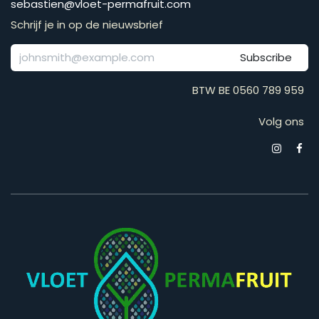
​​​​​​​​​​​​​​​​​​​​​​​​​​​​s​e​b​a​s​t​i​e​n​@​v​l​o​e​t​-​p​e​r​m​a​f​r​u​it​.​c​o​m
Schrijf je in op de nieuwsbrief
Subscribe
BTW BE 0560 789 959
Volg ons