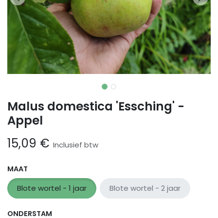
Malus domestica 'Essching' -
Appel
15,09
€
Inclusief btw
MAAT
Blote wortel - 1 jaar
Blote wortel - 2 jaar
ONDERSTAM