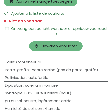
Aan winkelmandje toevoegen
Ajouter à la liste de souhaits
Niet op voorraad
Ontvang een bericht wanneer er opnieuw voorraad
is
Bewaren voor later
Taille
:
Conteneur 4L
Porte-greffe
:
Propre racine (pas de porte-greffe)
Pollinisation
:
autofertile
Exposition
:
soleil à mi-ombre
Syntropie
:
60% - 80% lumière (haut)
pH du sol
:
neutre
,
légèrement acide
Humidité du sol
:
semi-humide