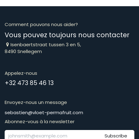
Comment pouvons nous aider?
Vous pouvez toujours nous contacter
Isenbaertstraat tussen 3 en 5,
8490 Snellegem
Appelez-nous
​​​​​​​​​​​​​​​​​​​​​​​+​3​2​ ​4​7​3​ ​8​5​ ​4​6​ ​1​3
Envoyez-nous un message
​​​​​​​​​​​​​​​​​​​​​​​​​​​​s​e​b​a​s​t​i​e​n​@​v​l​o​e​t​-​p​e​r​m​a​f​r​u​it​.​c​o​m
Abonnez-vous à la newsletter
Subscribe