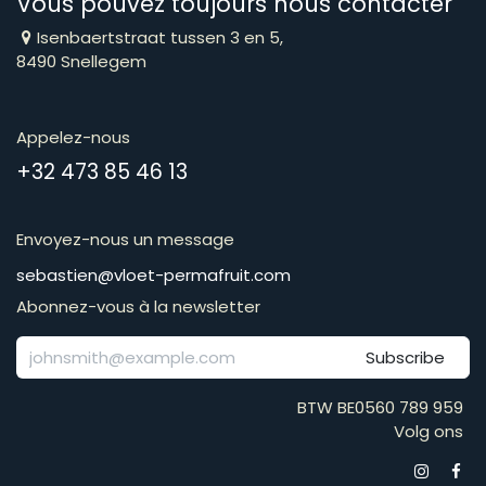
Vous pouvez toujours nous contacter
Isenbaertstraat tussen 3 en 5,
8490 Snellegem
Appelez-nous
​​​​​​​​​​​​​​​​​​​​​​​+​3​2​ ​4​7​3​ ​8​5​ ​4​6​ ​1​3
Envoyez-nous un message
​​​​​​​​​​​​​​​​​​​​​​​​​​​​s​e​b​a​s​t​i​e​n​@​v​l​o​e​t​-​p​e​r​m​a​f​r​u​it​.​c​o​m
Abonnez-vous à la newsletter
Subscribe
BTW BE0560 789 959
Volg ons