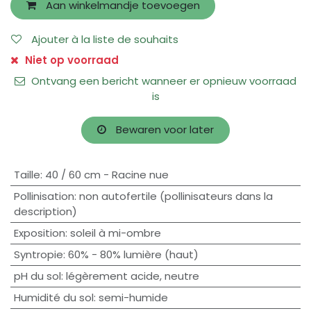
Aan winkelmandje toevoegen
Ajouter à la liste de souhaits
Niet op voorraad
Ontvang een bericht wanneer er opnieuw voorraad
is
Bewaren voor later
Taille
:
40 / 60 cm - Racine nue
Pollinisation
:
non autofertile (pollinisateurs dans la
description)
Exposition
:
soleil à mi-ombre
Syntropie
:
60% - 80% lumière (haut)
pH du sol
:
légèrement acide
,
neutre
Humidité du sol
:
semi-humide