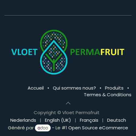
Accueil
•
Qui sommes nous?
•
Produits
•
Termes & Conditions
Copyright © Vloet Permafruit
Nederlands
|
English (UK)
|
Français
|
Deutsch
Généré par
- Le #1
Open Source eCommerce