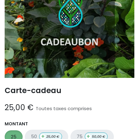
Carte-cadeau
25,00
€
Toutes taxes comprises
MONTANT
+
+
50
75
25
25,00
€
50,00
€