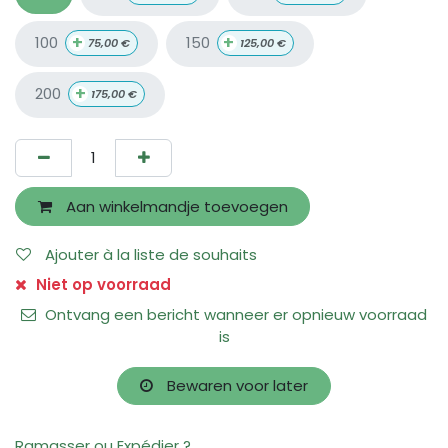
+
+
100
150
75,00
€
125,00
€
+
200
175,00
€
Aan winkelmandje toevoegen
Ajouter à la liste de souhaits
Niet op voorraad
Ontvang een bericht wanneer er opnieuw voorraad
is
Bewaren voor later
Ramasser ou Expédier ?