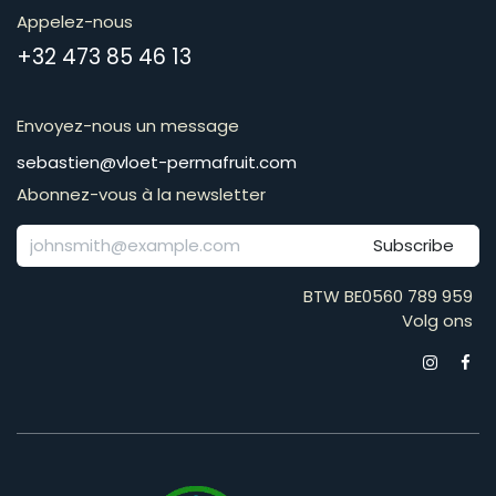
Appelez-nous
​​​​​​​​​​​​​​​​​​​​​​​+​3​2​ ​4​7​3​ ​8​5​ ​4​6​ ​1​3
Envoyez-nous un message
​​​​​​​​​​​​​​​​​​​​​​​​​​​​s​e​b​a​s​t​i​e​n​@​v​l​o​e​t​-​p​e​r​m​a​f​r​u​it​.​c​o​m
Abonnez-vous à la newsletter
Subscribe
BTW BE0560 789 959
Volg ons