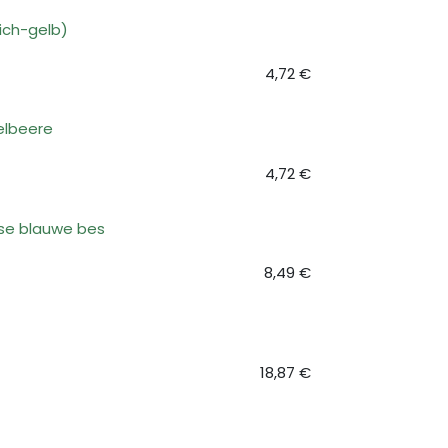
lich-gelb)
4,72
€
elbeere
4,72
€
se blauwe bes
8,49
€
18,87
€