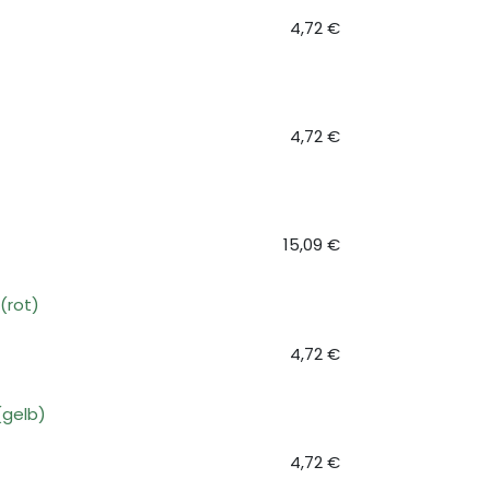
4,72
€
4,72
€
15,09
€
(rot)
4,72
€
(gelb)
4,72
€