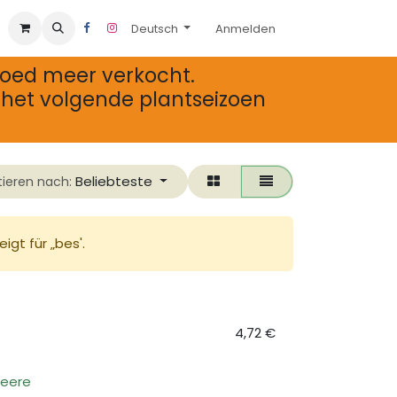
Deutsch
Anmelden
oed meer verkocht.
het volgende plantseizoen
Beliebteste
tieren nach:
igt für „
bes
'.
4,72
€
beere