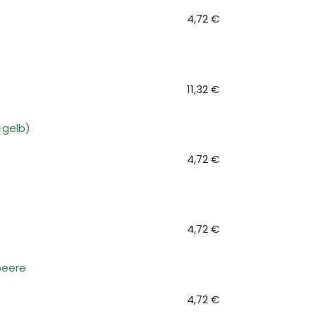
4,72
€
11,32
€
-gelb)
4,72
€
4,72
€
beere
4,72
€