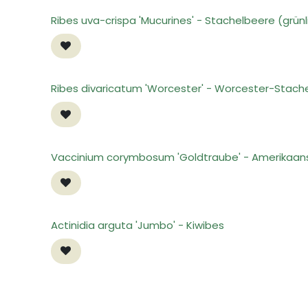
Ribes uva-crispa 'Mucurines' - Stachelbeere (grün
Ribes divaricatum 'Worcester' - Worcester-Stach
Vaccinium corymbosum 'Goldtraube' - Amerikaan
Actinidia arguta 'Jumbo' - Kiwibes