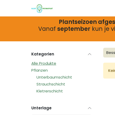
Zum Inhalt springen
Shop
Infos & Services
Ak
Plantseizoen afges
Vanaf
september
kun je 
Kategorien
Alle Produkte
Pflanzen
Kei
Unterbaumschicht
Strauchschicht
Kletrerschicht
Unterlage