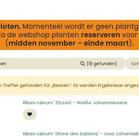
tivitäten
Uber Vloet
Blog
loten.
Momenteel wordt er geen plantg
via de webshop planten
reserveren
voor 
(
midden november – einde maart
).
(19 gefunden)
Sor
n Treffer gefunden für „
Bessen
“. Es werden Ergebnisse angeze
Ribes rubrum 'Zitavia' - Weiße Johannisbeere
Ribes rubrum 'Gloire des Sablons' - rosa Johannis